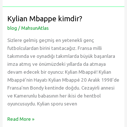
Kimdir
–
Kylian Mbappe kimdir?
Cristiano
blog
/
MahsunAtlas
Ronaldo
Hayatı
Sizlere gelmiş geçmiş en yetenekli genç
ve
futbolculardan birini tanıtacağız. Fransa milli
Biyografisi
takımında ve oynadığı takımlarda büyük başarılara
imza atmış ve önümüzdeki yıllarda da atmaya
devam edecek bir oyuncu: Kylian Mbappé! Kylian
Mbappé’nin Hayatı Kylian Mbappé 20 Aralık 1998’de
Fransa’nın Bondy kentinde doğdu. Cezayirli annesi
ve Kamerunlu babasının her ikisi de hentbol
oyuncusuydu. Kylian sporu seven
Kylian
Read More »
Mbappe