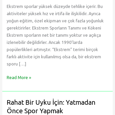
Ekstrem sporlar yüksek düzeyde tehlike içerir. Bu
aktiviteler yüksek hız ve irtifa ile ilişkilidir. Ayrıca
yoğun eğitim, özel ekipman ve çok fazla yoğunluk
gerektirirler. Ekstrem Sporların Tanımı ve Kökeni
Ekstrem sporların net bir tanımı yoktur ve açıkça
izlenebilir değildirler. Ancak 1990’larda
popülerlikleri artmıştır. “Ekstrem” terimi birçok
farklı aktivite için kullanılmış olsa da, bir ekstrem
sporu […]
Ekstrem
Read More »
Spor
Nedir?
|
Rahat Bir Uyku İçin: Yatmadan
Ekstrem
Önce Spor Yapmak
Tatil