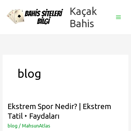
İçeriğe
Kaçak
atla
Bahis
Mai
Men
blog
Ekstrem Spor Nedir? | Ekstrem
Tatil ‣ Faydaları
blog
/
MahsunAtlas