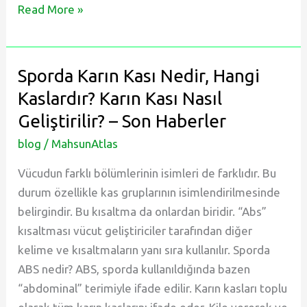
Türkiye’de
Read More »
Oynayan
En
Ünlü
Sporda Karın Kası Nedir, Hangi
Yabancı
Kaslardır? Karın Kası Nasıl
Futbolcular
Geliştirilir? – Son Haberler
blog
/
MahsunAtlas
Vücudun farklı bölümlerinin isimleri de farklıdır. Bu
durum özellikle kas gruplarının isimlendirilmesinde
belirgindir. Bu kısaltma da onlardan biridir. “Abs”
kısaltması vücut geliştiriciler tarafından diğer
kelime ve kısaltmaların yanı sıra kullanılır. Sporda
ABS nedir? ABS, sporda kullanıldığında bazen
“abdominal” terimiyle ifade edilir. Karın kasları toplu