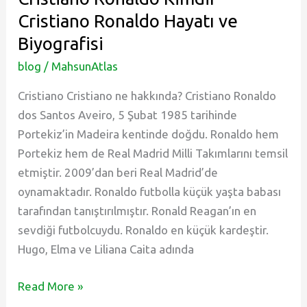
Çok
Cristiano Ronaldo Hayatı ve
Kupa
Biyografisi
Kazanan
Takımlar
blog
/
MahsunAtlas
Cristiano Cristiano ne hakkında? Cristiano Ronaldo
dos Santos Aveiro, 5 Şubat 1985 tarihinde
Portekiz’in Madeira kentinde doğdu. Ronaldo hem
Portekiz hem de Real Madrid Milli Takımlarını temsil
etmiştir. 2009’dan beri Real Madrid’de
oynamaktadır. Ronaldo futbolla küçük yaşta babası
tarafından tanıştırılmıştır. Ronald Reagan’ın en
sevdiği futbolcuydu. Ronaldo en küçük kardeştir.
Hugo, Elma ve Liliana Caita adında
Cristiano
Read More »
Ronaldo