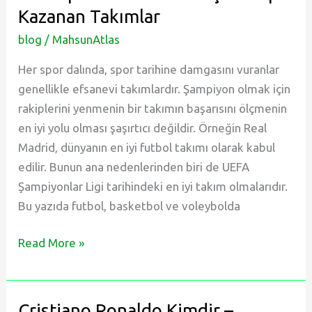
Oynanır?
Kazanan Takımlar
blog
/
MahsunAtlas
Her spor dalında, spor tarihine damgasını vuranlar
genellikle efsanevi takımlardır. Şampiyon olmak için
rakiplerini yenmenin bir takımın başarısını ölçmenin
en iyi yolu olması şaşırtıcı değildir. Örneğin Real
Madrid, dünyanın en iyi futbol takımı olarak kabul
edilir. Bunun ana nedenlerinden biri de UEFA
Şampiyonlar Ligi tarihindeki en iyi takım olmalarıdır.
Bu yazıda futbol, basketbol ve voleybolda
Tüm
Read More »
Spor
Dallarında
En
Cristiano Ronaldo Kimdir –