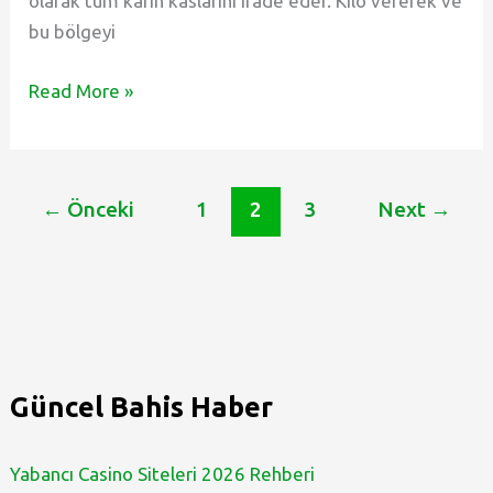
olarak tüm karın kaslarını ifade eder. Kilo vererek ve
bu bölgeyi
Sporda
Read More »
Karın
Kası
Nedir,
←
Önceki
1
2
3
Next
→
Hangi
Kaslardır?
Karın
Kası
Nasıl
Geliştirilir?
–
Güncel Bahis Haber
Son
Haberler
Yabancı Casino Siteleri 2026 Rehberi