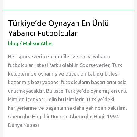
Tenisi
Nasıl
Oynanır?
Türkiye’de Oynayan En Ünlü
Masa
Yabancı Futbolcular
Tenisi
blog
/
MahsunAtlas
Kuralları
Nelerdir?
Her sporseverin en popüler ve en iyi yabancı
futbolcular listesi farklı olabilir. Sporseverler, Türk
kulüplerinde oynamış ve büyük bir takipçi kitlesi
kazanmış bazı yabancı futbolcuların başarılarını asla
unutmayacaktır. Bu liste Türkiye’de oynamış en ünlü
isimleri içeriyor. Gelin bu isimlerin Türkiye’deki
kariyerlerine ve başarılarına daha yakından bakalım.
Gheorghe Hagi bir Rumen. Gheorghe Hagi, 1994
Dünya Kupası