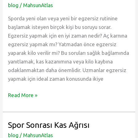
blog
/
MahsunAtlas
‣
Faydaları
Sporda yeni olan veya yeni bir egzersiz rutinine
başlamak isteyen birçok kişi bu soruyu sorar.
Egzersiz yapmak için en iyi zaman nedir? Aç karnına
egzersiz yapmak mı? Yatmadan önce egzersiz
yaparak kilo verilir mi? Bu soruları sağlık bağlamında
yanıtlamak, kas kazanımına veya kilo kaybına
odaklanmaktan daha önemlidir. Uzmanlar egzersiz
yapmak için ideal zaman konusunda ikiye
Rahat
Read More »
Bir
Uyku
İçin:
Spor Sonrası Kas Ağrısı
Yatmadan
blog
/
MahsunAtlas
Önce