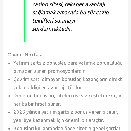
casino sitesi, rekabet avantajı
sağlamak amacıyla bu tür cazip
teklifleri sunmayı
sürdürmektedir.
Önemli Noktalar
Yatırım şartsız bonuslar, para yatırma zorunluluğu
olmadan alınan promosyonlardır.
Çevrim şartı olmayan bonuslar, kazançların direkt
çekilebildiği en avantajlı türdür.
Deneme bonusları, siteleri risksiz keşfetmek için
harika bir fırsat sunar.
2026 yılında yatırım şartsız bonus veren siteler,
yeni üye kazanmak için önemli bir araçtır.
Bonusları kullanmadan önce sitenin genel şartlar