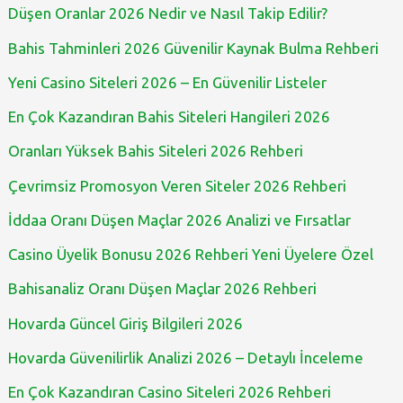
Düşen Oranlar 2026 Nedir ve Nasıl Takip Edilir?
Bahis Tahminleri 2026 Güvenilir Kaynak Bulma Rehberi
Yeni Casino Siteleri 2026 – En Güvenilir Listeler
En Çok Kazandıran Bahis Siteleri Hangileri 2026
Oranları Yüksek Bahis Siteleri 2026 Rehberi
Çevrimsiz Promosyon Veren Siteler 2026 Rehberi
İddaa Oranı Düşen Maçlar 2026 Analizi ve Fırsatlar
Casino Üyelik Bonusu 2026 Rehberi Yeni Üyelere Özel
Bahisanaliz Oranı Düşen Maçlar 2026 Rehberi
Hovarda Güncel Giriş Bilgileri 2026
Hovarda Güvenilirlik Analizi 2026 – Detaylı İnceleme
En Çok Kazandıran Casino Siteleri 2026 Rehberi