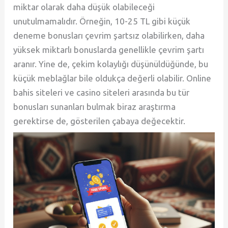
miktar olarak daha düşük olabileceği
unutulmamalıdır. Örneğin, 10-25 TL gibi küçük
deneme bonusları çevrim şartsız olabilirken, daha
yüksek miktarlı bonuslarda genellikle çevrim şartı
aranır. Yine de, çekim kolaylığı düşünüldüğünde, bu
küçük meblağlar bile oldukça değerli olabilir. Online
bahis siteleri ve casino siteleri arasında bu tür
bonusları sunanları bulmak biraz araştırma
gerektirse de, gösterilen çabaya değecektir.