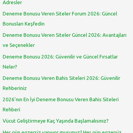
Adresler
Deneme Bonusu Veren Siteler Forum 2026: Güncel
Bonusları Keşfedin
Deneme Bonusu Veren Siteler Güncel 2026: Avantajları
ve Seçenekler
Deneme Bonusu 2026: Güvenilir ve Güncel Fırsatlar
Neler?
Deneme Bonusu Veren Bahis Siteleri 2026: Güvenilir
Rehberiniz
2026’nın En İyi Deneme Bonusu Veren Bahis Siteleri
Rehberi
Vücut Geliştirmeye Kaç Yaşında Başlamalısınız?
Her gün egzersiz yapıyor musunuz? Her gün egzersiz