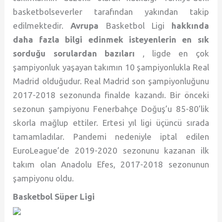
basketbolseverler tarafından yakından takip
edilmektedir.
Avrupa
Basketbol Ligi
hakkında
daha fazla bilgi edinmek isteyenlerin en sık
sorduğu sorulardan bazıları
, ligde en çok
şampiyonluk yaşayan takımın 10 şampiyonlukla Real
Madrid olduğudur. Real Madrid son şampiyonluğunu
2017-2018 sezonunda finalde kazandı. Bir önceki
sezonun şampiyonu Fenerbahçe Doğuş’u 85-80’lik
skorla mağlup ettiler. Ertesi yıl ligi üçüncü sırada
tamamladılar. Pandemi nedeniyle iptal edilen
EuroLeague’de 2019-2020 sezonunu kazanan ilk
takım olan Anadolu Efes, 2017-2018 sezonunun
şampiyonu oldu.
Basketbol Süper Ligi