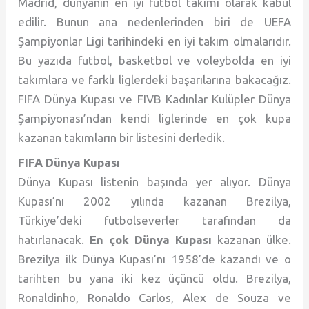
Madrid, dünyanın en iyi futbol takımı olarak kabul
edilir. Bunun ana nedenlerinden biri de UEFA
Şampiyonlar Ligi tarihindeki en iyi takım olmalarıdır.
Bu yazıda futbol, basketbol ve voleybolda en iyi
takımlara ve farklı liglerdeki başarılarına bakacağız.
FIFA Dünya Kupası ve FIVB Kadınlar Kulüpler Dünya
Şampiyonası’ndan kendi liglerinde en çok kupa
kazanan takımların bir listesini derledik.
FIFA Dünya Kupası
Dünya Kupası listenin başında yer alıyor. Dünya
Kupası’nı 2002 yılında kazanan Brezilya,
Türkiye’deki futbolseverler tarafından da
hatırlanacak.
En çok Dünya Kupası
kazanan ülke.
Brezilya ilk Dünya Kupası’nı 1958’de kazandı ve o
tarihten bu yana iki kez üçüncü oldu. Brezilya,
Ronaldinho, Ronaldo Carlos, Alex de Souza ve