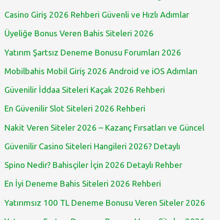
Casino Giriş 2026 Rehberi Güvenli ve Hızlı Adımlar
Üyeliğe Bonus Veren Bahis Siteleri 2026
Yatırım Şartsız Deneme Bonusu Forumları 2026
Mobilbahis Mobil Giriş 2026 Android ve iOS Adımları
Güvenilir İddaa Siteleri Kaçak 2026 Rehberi
En Güvenilir Slot Siteleri 2026 Rehberi
Nakit Veren Siteler 2026 – Kazanç Fırsatları ve Güncel
Güvenilir Casino Siteleri Hangileri 2026? Detaylı
Spino Nedir? Bahisçiler İçin 2026 Detaylı Rehber
En İyi Deneme Bahis Siteleri 2026 Rehberi
Yatırımsız 100 TL Deneme Bonusu Veren Siteler 2026