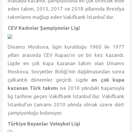
madalya kazandı. Şampiyonada en çok birincilik elde
eden takım, 2013, 2017 ve 2018 yıllarında Brezilya
takımlarını mağlup eden Vakıfbank İstanbul’dur.
CEV Kadınlar Şampiyonlar Ligi
Dinamo Moskova, ligin kurulduğu 1960 ile 1977
yılları arasında CEV Kupası’nı on bir kez kazandı.
Ligde en çok kupa kazanan takım olan Dinamo
Moskova, Sovyetler Birliği’nin dağılmasından sonra
çalkantılı dönemler geçirdi. Ligde
en çok kupa
kazanan Türk takımı
ise 2010 yılındaki başarısıyla
lig tarihine geçen Vakıfbank İstanbul’dur. Vakıfbank
İstanbul’un tamamı 2010 yılında olmak üzere dört
şampiyonluğu bulunuyor.
Türkiye Bayanlar Voleybol Ligi