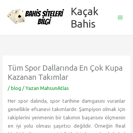
İçeriğe
Kaçak
atla
Bahis
Mai
Men
Tüm Spor Dallarında En Çok Kupa
Kazanan Takımlar
/
blog
/ Yazan
MahsunAtlas
Her spor dalında, spor tarihine damgasını vuranlar
genellikle efsanevi takımlardır. Şampiyon olmak için
rakiplerini yenmenin bir takımın başarısını ölçmenin
en iyi yolu olması şaşırtıcı değildir. Örneğin Real