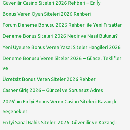
Güvenilir Casino Siteleri 2026 Rehberi – En İyi
Bonus Veren Oyun Siteleri 2026 Rehberi
Forum Deneme Bonusu 2026 Rehberi ile Yeni Fırsatlar
Deneme Bonus Siteleri 2026 Nedir ve Nasıl Bulunur?
Yeni Üyelere Bonus Veren Yasal Siteler Hangileri 2026
Deneme Bonusu Veren Siteler 2026 – Güncel Teklifler
ve
Ücretsiz Bonus Veren Siteler 2026 Rehberi
Casher Giriş 2026 – Güncel ve Sorunsuz Adres
2026’nın En İyi Bonus Veren Casino Siteleri: Kazançlı
Seçenekler
En İyi Sanal Bahis Siteleri 2026: Güvenilir ve Kazançlı