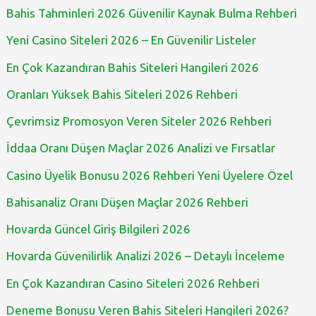
Bahis Tahminleri 2026 Güvenilir Kaynak Bulma Rehberi
Yeni Casino Siteleri 2026 – En Güvenilir Listeler
En Çok Kazandıran Bahis Siteleri Hangileri 2026
Oranları Yüksek Bahis Siteleri 2026 Rehberi
Çevrimsiz Promosyon Veren Siteler 2026 Rehberi
İddaa Oranı Düşen Maçlar 2026 Analizi ve Fırsatlar
Casino Üyelik Bonusu 2026 Rehberi Yeni Üyelere Özel
Bahisanaliz Oranı Düşen Maçlar 2026 Rehberi
Hovarda Güncel Giriş Bilgileri 2026
Hovarda Güvenilirlik Analizi 2026 – Detaylı İnceleme
En Çok Kazandıran Casino Siteleri 2026 Rehberi
Deneme Bonusu Veren Bahis Siteleri Hangileri 2026?