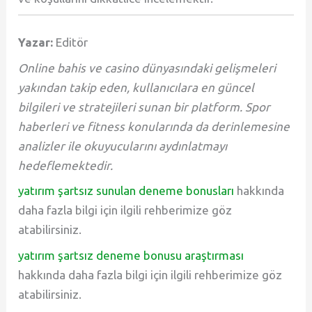
Yazar:
Editör
Online bahis ve casino dünyasındaki gelişmeleri
yakından takip eden, kullanıcılara en güncel
bilgileri ve stratejileri sunan bir platform. Spor
haberleri ve fitness konularında da derinlemesine
analizler ile okuyucularını aydınlatmayı
hedeflemektedir.
yatırım şartsız sunulan deneme bonusları
hakkında
daha fazla bilgi için ilgili rehberimize göz
atabilirsiniz.
yatırım şartsız deneme bonusu araştırması
hakkında daha fazla bilgi için ilgili rehberimize göz
atabilirsiniz.