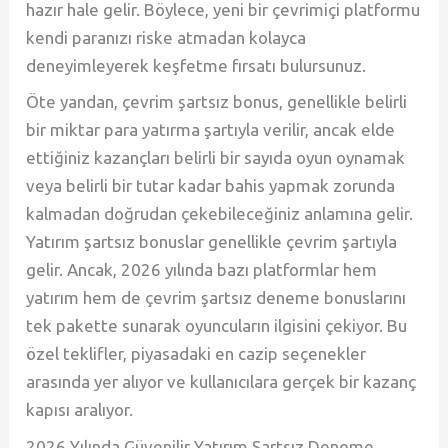
hazır hale gelir. Böylece, yeni bir çevrimiçi platformu
kendi paranızı riske atmadan kolayca
deneyimleyerek keşfetme fırsatı bulursunuz.
Öte yandan, çevrim şartsız bonus, genellikle belirli
bir miktar para yatırma şartıyla verilir, ancak elde
ettiğiniz kazançları belirli bir sayıda oyun oynamak
veya belirli bir tutar kadar bahis yapmak zorunda
kalmadan doğrudan çekebileceğiniz anlamına gelir.
Yatırım şartsız bonuslar genellikle çevrim şartıyla
gelir. Ancak, 2026 yılında bazı platformlar hem
yatırım hem de çevrim şartsız deneme bonuslarını
tek pakette sunarak oyuncuların ilgisini çekiyor. Bu
özel teklifler, piyasadaki en cazip seçenekler
arasında yer alıyor ve kullanıcılara gerçek bir kazanç
kapısı aralıyor.
2026 Yılında Güvenilir Yatırım Şartsız Deneme