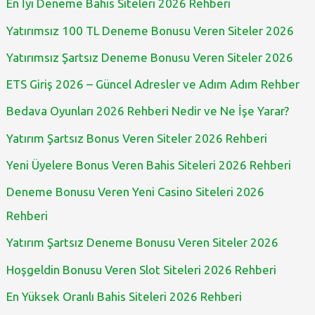
En İyi Deneme Bahis Siteleri 2026 Rehberi
Yatırımsız 100 TL Deneme Bonusu Veren Siteler 2026
Yatırımsız Şartsız Deneme Bonusu Veren Siteler 2026
ETS Giriş 2026 – Güncel Adresler ve Adım Adım Rehber
Bedava Oyunları 2026 Rehberi Nedir ve Ne İşe Yarar?
Yatırım Şartsız Bonus Veren Siteler 2026 Rehberi
Yeni Üyelere Bonus Veren Bahis Siteleri 2026 Rehberi
Deneme Bonusu Veren Yeni Casino Siteleri 2026
Rehberi
Yatırım Şartsız Deneme Bonusu Veren Siteler 2026
Hoşgeldin Bonusu Veren Slot Siteleri 2026 Rehberi
En Yüksek Oranlı Bahis Siteleri 2026 Rehberi