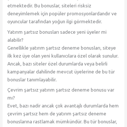
etmektedir. Bu bonuslar, siteleri risksiz
deneyimlemek için popüler promosyonlardandır ve
oyuncular tarafından yoğun ilgi görmektedir.
Yatırım şartsız bonusları sadece yeni üyeler mi
alabilir?
Genellikle yatırım şartsız deneme bonusları, siteye
ilk kez üye olan yeni kullanıcılara özel olarak sunulur.
Ancak, bazı siteler özel durumlarda veya belirli
kampanyalar dahilinde mevcut üyelerine de bu tür
bonuslar tanımlayabilir.
Çevrim şartsız yatırım şartsız deneme bonusu var
mı?
Evet, bazı nadir ancak çok avantajlı durumlarda hem
çevrim şartsız hem de yatırım şartsız deneme
bonuslarına rastlamak mümkündür. Bu tür bonuslar,