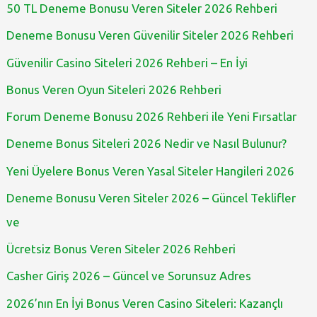
50 TL Deneme Bonusu Veren Siteler 2026 Rehberi
Deneme Bonusu Veren Güvenilir Siteler 2026 Rehberi
Güvenilir Casino Siteleri 2026 Rehberi – En İyi
Bonus Veren Oyun Siteleri 2026 Rehberi
Forum Deneme Bonusu 2026 Rehberi ile Yeni Fırsatlar
Deneme Bonus Siteleri 2026 Nedir ve Nasıl Bulunur?
Yeni Üyelere Bonus Veren Yasal Siteler Hangileri 2026
Deneme Bonusu Veren Siteler 2026 – Güncel Teklifler
ve
Ücretsiz Bonus Veren Siteler 2026 Rehberi
Casher Giriş 2026 – Güncel ve Sorunsuz Adres
2026’nın En İyi Bonus Veren Casino Siteleri: Kazançlı