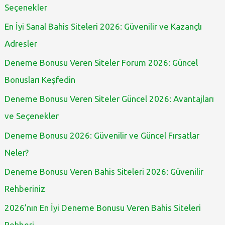
Seçenekler
En İyi Sanal Bahis Siteleri 2026: Güvenilir ve Kazançlı
Adresler
Deneme Bonusu Veren Siteler Forum 2026: Güncel
Bonusları Keşfedin
Deneme Bonusu Veren Siteler Güncel 2026: Avantajları
ve Seçenekler
Deneme Bonusu 2026: Güvenilir ve Güncel Fırsatlar
Neler?
Deneme Bonusu Veren Bahis Siteleri 2026: Güvenilir
Rehberiniz
2026’nın En İyi Deneme Bonusu Veren Bahis Siteleri
Rehberi