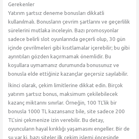
Gerekenler
Yatırım şartsız deneme bonusları dikkatli
kullanılmalı. Bonusların çevrim şartlarını ve geçerlilik
sürelerini mutlaka inceleyin. Bazı promosyonlar
sadece belirli slot oyunlarında geçerli olup, 30 gün
içinde çevrilmeleri gibi kısıtlamalar içerebilir; bu gibi
ayrıntıları gözden kaçırmamak önemlidir. Bu
koşullara uymamanız durumunda bonusunuz ve
bonusla elde ettiğiniz kazançlar geçersiz sayılabilir.
İkinci olarak, çekim limitlerine dikkat edin. Birçok
yatırım şartsız bonus, maksimum çekilebilecek
kazanç miktarını sınırlar. Örneğin, 100 TL’lik bir
bonusla 1000 TL kazansanız bile, site sadece 200
TL’sini çekmenize izin verebilir. Bu detay,
oyuncuların hayal kırıklığı yaşamasını engeller. Bir de
şu var ki, bazı siteler ilk çekim işlemi öncesinde