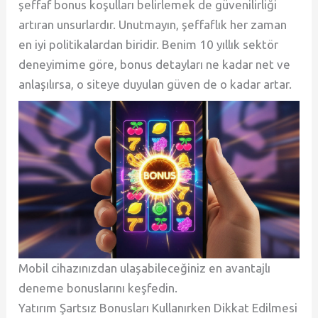
şeffaf bonus koşulları belirlemek de güvenilirliği
artıran unsurlardır. Unutmayın, şeffaflık her zaman
en iyi politikalardan biridir. Benim 10 yıllık sektör
deneyimime göre, bonus detayları ne kadar net ve
anlaşılırsa, o siteye duyulan güven de o kadar artar.
Mobil cihazınızdan ulaşabileceğiniz en avantajlı
deneme bonuslarını keşfedin.
Yatırım Şartsız Bonusları Kullanırken Dikkat Edilmesi