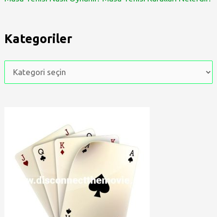
Kategoriler
K
a
t
e
g
o
r
i
l
e