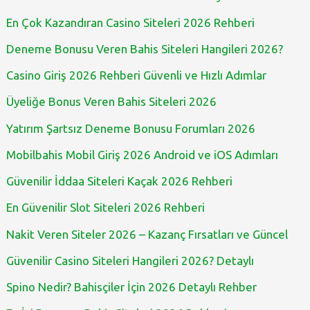
En Çok Kazandıran Casino Siteleri 2026 Rehberi
Deneme Bonusu Veren Bahis Siteleri Hangileri 2026?
Casino Giriş 2026 Rehberi Güvenli ve Hızlı Adımlar
Üyeliğe Bonus Veren Bahis Siteleri 2026
Yatırım Şartsız Deneme Bonusu Forumları 2026
Mobilbahis Mobil Giriş 2026 Android ve iOS Adımları
Güvenilir İddaa Siteleri Kaçak 2026 Rehberi
En Güvenilir Slot Siteleri 2026 Rehberi
Nakit Veren Siteler 2026 – Kazanç Fırsatları ve Güncel
Güvenilir Casino Siteleri Hangileri 2026? Detaylı
Spino Nedir? Bahisçiler İçin 2026 Detaylı Rehber