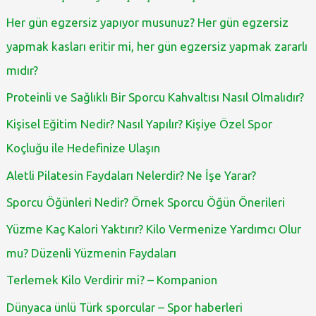
Her gün egzersiz yapıyor musunuz? Her gün egzersiz
yapmak kasları eritir mi, her gün egzersiz yapmak zararlı
mıdır?
Proteinli ve Sağlıklı Bir Sporcu Kahvaltısı Nasıl Olmalıdır?
Kişisel Eğitim Nedir? Nasıl Yapılır? Kişiye Özel Spor
Koçluğu ile Hedefinize Ulaşın
Aletli Pilatesin Faydaları Nelerdir? Ne İşe Yarar?
Sporcu Öğünleri Nedir? Örnek Sporcu Öğün Önerileri
Yüzme Kaç Kalori Yaktırır? Kilo Vermenize Yardımcı Olur
mu? Düzenli Yüzmenin Faydaları
Terlemek Kilo Verdirir mi? – Kompanion
Dünyaca ünlü Türk sporcular – Spor haberleri