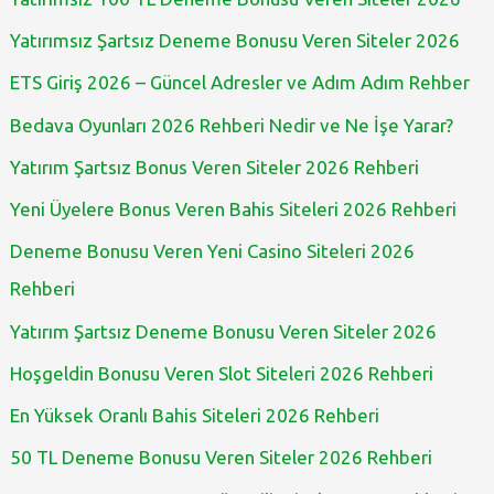
Yatırımsız Şartsız Deneme Bonusu Veren Siteler 2026
ETS Giriş 2026 – Güncel Adresler ve Adım Adım Rehber
Bedava Oyunları 2026 Rehberi Nedir ve Ne İşe Yarar?
Yatırım Şartsız Bonus Veren Siteler 2026 Rehberi
Yeni Üyelere Bonus Veren Bahis Siteleri 2026 Rehberi
Deneme Bonusu Veren Yeni Casino Siteleri 2026
Rehberi
Yatırım Şartsız Deneme Bonusu Veren Siteler 2026
Hoşgeldin Bonusu Veren Slot Siteleri 2026 Rehberi
En Yüksek Oranlı Bahis Siteleri 2026 Rehberi
50 TL Deneme Bonusu Veren Siteler 2026 Rehberi