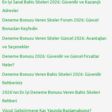
En İyi Sanal Bahis Siteleri 2026: Güvenilir ve Kazançlı
Adresler
Deneme Bonusu Veren Siteler Forum 2026: Güncel
Bonusları Keşfedin
Deneme Bonusu Veren Siteler Güncel 2026: Avantajları
ve Seçenekler
Deneme Bonusu 2026: Güvenilir ve Güncel Fırsatlar
Neler?
Deneme Bonusu Veren Bahis Siteleri 2026: Güvenilir
Rehberiniz
2026’nın En İyi Deneme Bonusu Veren Bahis Siteleri
Rehberi
Vücut Geliştirmeye Kaç Yaşında Başlamalısınız?