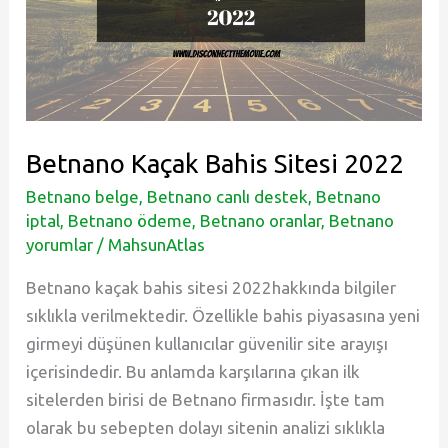
Betnano Kaçak Bahis Sitesi 2022
Betnano belge
,
Betnano canlı destek
,
Betnano
iptal
,
Betnano ödeme
,
Betnano oranlar
,
Betnano
yorumlar
/
MahsunAtlas
Betnano kaçak bahis sitesi 2022hakkında bilgiler
sıklıkla verilmektedir. Özellikle bahis piyasasına yeni
girmeyi düşünen kullanıcılar güvenilir site arayışı
içerisindedir. Bu anlamda karşılarına çıkan ilk
sitelerden birisi de Betnano firmasıdır. İşte tam
olarak bu sebepten dolayı sitenin analizi sıklıkla