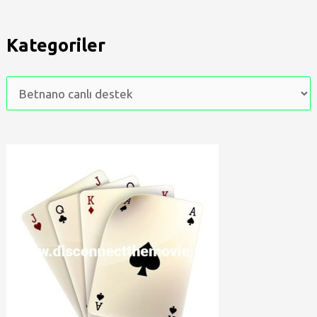
Kategoriler
K
a
t
e
g
o
r
i
l
e