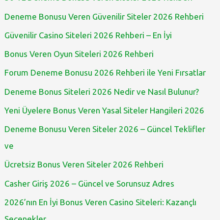
Deneme Bonusu Veren Güvenilir Siteler 2026 Rehberi
Güvenilir Casino Siteleri 2026 Rehberi – En İyi
Bonus Veren Oyun Siteleri 2026 Rehberi
Forum Deneme Bonusu 2026 Rehberi ile Yeni Fırsatlar
Deneme Bonus Siteleri 2026 Nedir ve Nasıl Bulunur?
Yeni Üyelere Bonus Veren Yasal Siteler Hangileri 2026
Deneme Bonusu Veren Siteler 2026 – Güncel Teklifler
ve
Ücretsiz Bonus Veren Siteler 2026 Rehberi
Casher Giriş 2026 – Güncel ve Sorunsuz Adres
2026’nın En İyi Bonus Veren Casino Siteleri: Kazançlı
Seçenekler