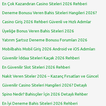
En Çok Kazandıran Casino Siteleri 2026 Rehberi
Deneme Bonusu Veren Bahis Siteleri Hangileri 2026?
Casino Giriş 2026 Rehberi Güvenli ve Hızlı Adımlar
Üyeliğe Bonus Veren Bahis Siteleri 2026
Yatırım Şartsız Deneme Bonusu Forumları 2026
Mobilbahis Mobil Giriş 2026 Android ve iOS Adımları
Güvenilir İddaa Siteleri Kaçak 2026 Rehberi
En Güvenilir Slot Siteleri 2026 Rehberi
Nakit Veren Siteler 2026 – Kazanç Fırsatları ve Güncel
Güvenilir Casino Siteleri Hangileri 2026? Detaylı
Spino Nedir? Bahisçiler İçin 2026 Detaylı Rehber
En İyi Deneme Bahis Siteleri 2026 Rehberi