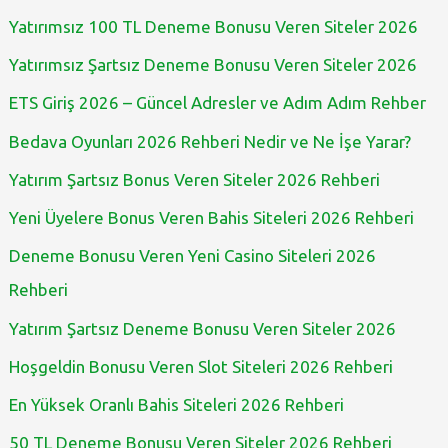
Yatırımsız 100 TL Deneme Bonusu Veren Siteler 2026
Yatırımsız Şartsız Deneme Bonusu Veren Siteler 2026
ETS Giriş 2026 – Güncel Adresler ve Adım Adım Rehber
Bedava Oyunları 2026 Rehberi Nedir ve Ne İşe Yarar?
Yatırım Şartsız Bonus Veren Siteler 2026 Rehberi
Yeni Üyelere Bonus Veren Bahis Siteleri 2026 Rehberi
Deneme Bonusu Veren Yeni Casino Siteleri 2026
Rehberi
Yatırım Şartsız Deneme Bonusu Veren Siteler 2026
Hoşgeldin Bonusu Veren Slot Siteleri 2026 Rehberi
En Yüksek Oranlı Bahis Siteleri 2026 Rehberi
50 TL Deneme Bonusu Veren Siteler 2026 Rehberi