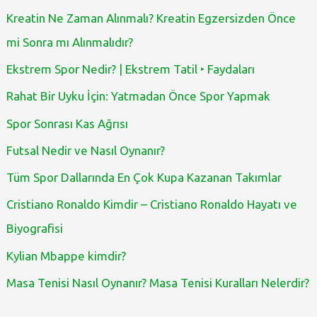
Kreatin Ne Zaman Alınmalı? Kreatin Egzersizden Önce
mi Sonra mı Alınmalıdır?
Ekstrem Spor Nedir? | Ekstrem Tatil ‣ Faydaları
Rahat Bir Uyku İçin: Yatmadan Önce Spor Yapmak
Spor Sonrası Kas Ağrısı
Futsal Nedir ve Nasıl Oynanır?
Tüm Spor Dallarında En Çok Kupa Kazanan Takımlar
Cristiano Ronaldo Kimdir – Cristiano Ronaldo Hayatı ve
Biyografisi
Kylian Mbappe kimdir?
Masa Tenisi Nasıl Oynanır? Masa Tenisi Kuralları Nelerdir?