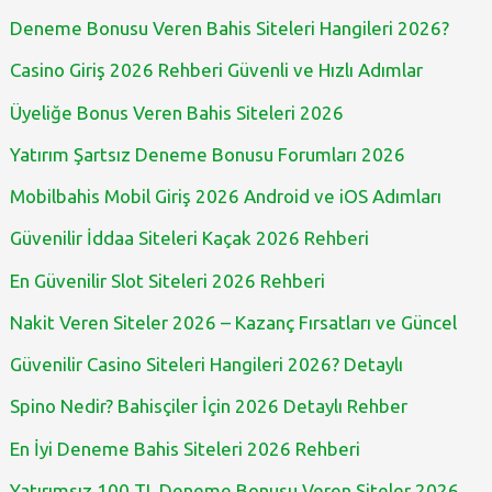
Deneme Bonusu Veren Bahis Siteleri Hangileri 2026?
Casino Giriş 2026 Rehberi Güvenli ve Hızlı Adımlar
Üyeliğe Bonus Veren Bahis Siteleri 2026
Yatırım Şartsız Deneme Bonusu Forumları 2026
Mobilbahis Mobil Giriş 2026 Android ve iOS Adımları
Güvenilir İddaa Siteleri Kaçak 2026 Rehberi
En Güvenilir Slot Siteleri 2026 Rehberi
Nakit Veren Siteler 2026 – Kazanç Fırsatları ve Güncel
Güvenilir Casino Siteleri Hangileri 2026? Detaylı
Spino Nedir? Bahisçiler İçin 2026 Detaylı Rehber
En İyi Deneme Bahis Siteleri 2026 Rehberi
Yatırımsız 100 TL Deneme Bonusu Veren Siteler 2026