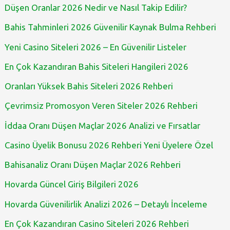
Düşen Oranlar 2026 Nedir ve Nasıl Takip Edilir?
Bahis Tahminleri 2026 Güvenilir Kaynak Bulma Rehberi
Yeni Casino Siteleri 2026 – En Güvenilir Listeler
En Çok Kazandıran Bahis Siteleri Hangileri 2026
Oranları Yüksek Bahis Siteleri 2026 Rehberi
Çevrimsiz Promosyon Veren Siteler 2026 Rehberi
İddaa Oranı Düşen Maçlar 2026 Analizi ve Fırsatlar
Casino Üyelik Bonusu 2026 Rehberi Yeni Üyelere Özel
Bahisanaliz Oranı Düşen Maçlar 2026 Rehberi
Hovarda Güncel Giriş Bilgileri 2026
Hovarda Güvenilirlik Analizi 2026 – Detaylı İnceleme
En Çok Kazandıran Casino Siteleri 2026 Rehberi