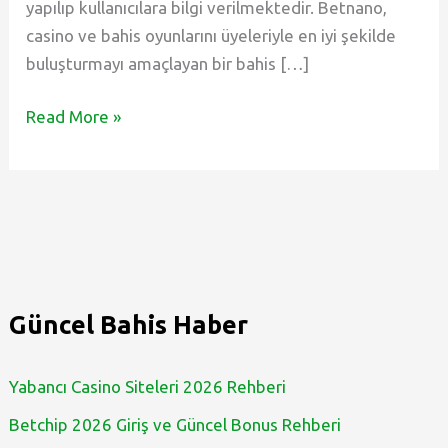
yapılıp kullanıcılara bilgi verilmektedir. Betnano,
casino ve bahis oyunlarını üyeleriyle en iyi şekilde
buluşturmayı amaçlayan bir bahis […]
Betnano
Read More »
Kaçak
Bahis
Sitesi
2022
Güncel Bahis Haber
Yabancı Casino Siteleri 2026 Rehberi
Betchip 2026 Giriş ve Güncel Bonus Rehberi