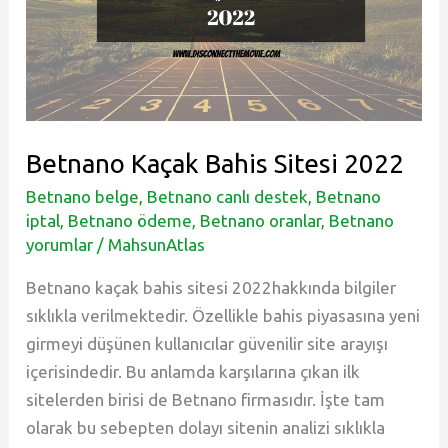
Betnano Kaçak Bahis Sitesi 2022
Betnano belge
,
Betnano canlı destek
,
Betnano
iptal
,
Betnano ödeme
,
Betnano oranlar
,
Betnano
yorumlar
/
MahsunAtlas
Betnano kaçak bahis sitesi 2022hakkında bilgiler
sıklıkla verilmektedir. Özellikle bahis piyasasına yeni
girmeyi düşünen kullanıcılar güvenilir site arayışı
içerisindedir. Bu anlamda karşılarına çıkan ilk
sitelerden birisi de Betnano firmasıdır. İşte tam
olarak bu sebepten dolayı sitenin analizi sıklıkla