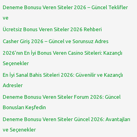
Deneme Bonusu Veren Siteler 2026 – Güncel Teklifler
ve
Ücretsiz Bonus Veren Siteler 2026 Rehberi
Casher Giriş 2026 – Güncel ve Sorunsuz Adres
2026’nın En İyi Bonus Veren Casino Siteleri: Kazançlı
Seçenekler
En İyi Sanal Bahis Siteleri 2026: Güvenilir ve Kazançlı
Adresler
Deneme Bonusu Veren Siteler Forum 2026: Güncel
Bonusları Keşfedin
Deneme Bonusu Veren Siteler Güncel 2026: Avantajları
ve Seçenekler