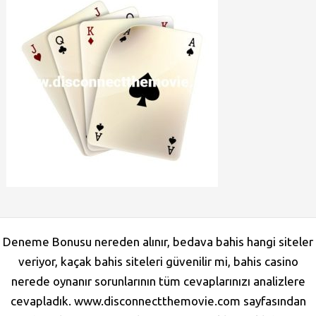
g
o
r
i
l
e
r
Deneme Bonusu nereden alınır, bedava bahis hangi siteler
veriyor, kaçak bahis siteleri güvenilir mi, bahis casino
nerede oynanır sorunlarının tüm cevaplarınızı analizlere
cevapladık. www.disconnectthemovie.com sayfasından