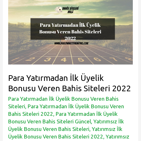
Para Yatırmadan İlk Üyelik
Bonusu Veren Bahis Siteleri 2022
Para Yatırmadan İlk Üyelik Bonusu Veren Bahis
Siteleri
,
Para Yatırmadan İlk Üyelik Bonusu Veren
Bahis Siteleri 2022
,
Para Yatırmadan İlk Üyelik
Bonusu Veren Bahis Siteleri Güncel
,
Yatırımsız İlk
Üyelik Bonusu Veren Bahis Siteleri
,
Yatırımsız İlk
Üyelik Bonusu Veren Bahis Siteleri 2022
,
Yatırımsız