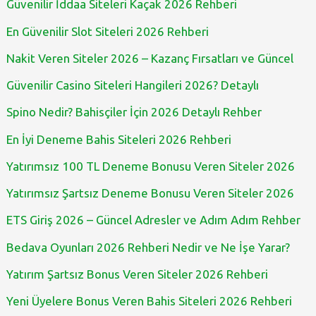
Güvenilir İddaa Siteleri Kaçak 2026 Rehberi
En Güvenilir Slot Siteleri 2026 Rehberi
Nakit Veren Siteler 2026 – Kazanç Fırsatları ve Güncel
Güvenilir Casino Siteleri Hangileri 2026? Detaylı
Spino Nedir? Bahisçiler İçin 2026 Detaylı Rehber
En İyi Deneme Bahis Siteleri 2026 Rehberi
Yatırımsız 100 TL Deneme Bonusu Veren Siteler 2026
Yatırımsız Şartsız Deneme Bonusu Veren Siteler 2026
ETS Giriş 2026 – Güncel Adresler ve Adım Adım Rehber
Bedava Oyunları 2026 Rehberi Nedir ve Ne İşe Yarar?
Yatırım Şartsız Bonus Veren Siteler 2026 Rehberi
Yeni Üyelere Bonus Veren Bahis Siteleri 2026 Rehberi