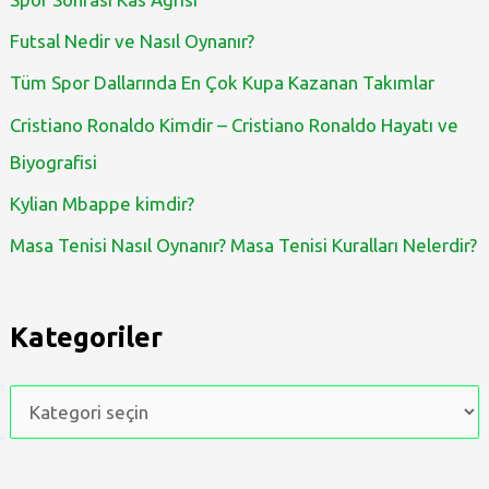
Futsal Nedir ve Nasıl Oynanır?
Tüm Spor Dallarında En Çok Kupa Kazanan Takımlar
Cristiano Ronaldo Kimdir – Cristiano Ronaldo Hayatı ve
Biyografisi
Kylian Mbappe kimdir?
Masa Tenisi Nasıl Oynanır? Masa Tenisi Kuralları Nelerdir?
Kategoriler
K
a
t