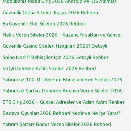
Mobilbahis Mobil Giriş 2026 Android ve iOS Adımları
Güvenilir İddaa Siteleri Kaçak 2026 Rehberi
En Güvenilir Slot Siteleri 2026 Rehberi
Nakit Veren Siteler 2026 – Kazanç Fırsatları ve Güncel
Güvenilir Casino Siteleri Hangileri 2026? Detaylı
Spino Nedir? Bahisçiler İçin 2026 Detaylı Rehber
En İyi Deneme Bahis Siteleri 2026 Rehberi
Yatırımsız 100 TL Deneme Bonusu Veren Siteler 2026
Yatırımsız Şartsız Deneme Bonusu Veren Siteler 2026
ETS Giriş 2026 – Güncel Adresler ve Adım Adım Rehber
Bedava Oyunları 2026 Rehberi Nedir ve Ne İşe Yarar?
Yatırım Şartsız Bonus Veren Siteler 2026 Rehberi