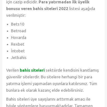
için cazip edicidir.
Para yatırmadan ilk üyelik
bonusu veren bahis siteleri 2022
listesi aşağıda
verilmiştir:
Bets10
Betroad
Hovarda
Rexbet
İntobet
Jetbahis
Verilen
bahis siteleri
sektörde kendisini kanıtlamış
güvenilir sitelerdir. Bu sitelere herhangi bir para
yatırma işlemi yapmadan oyunlara katılırsınız. Tüm
bunlara ek olarak kazanç elde edebilirsiniz.
Bahis siteleri üye sayışlarını arttırmak amacı ile
böyle yöntemlere başvurmaktadırlar. Tamamen