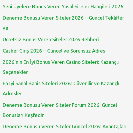
Yeni Üyelere Bonus Veren Yasal Siteler Hangileri 2026
Deneme Bonusu Veren Siteler 2026 – Güncel Teklifler
ve
Ücretsiz Bonus Veren Siteler 2026 Rehberi
Casher Giriş 2026 – Güncel ve Sorunsuz Adres
2026’nın En İyi Bonus Veren Casino Siteleri: Kazançlı
Seçenekler
En İyi Sanal Bahis Siteleri 2026: Güvenilir ve Kazançlı
Adresler
Deneme Bonusu Veren Siteler Forum 2026: Güncel
Bonusları Keşfedin
Deneme Bonusu Veren Siteler Güncel 2026: Avantajları