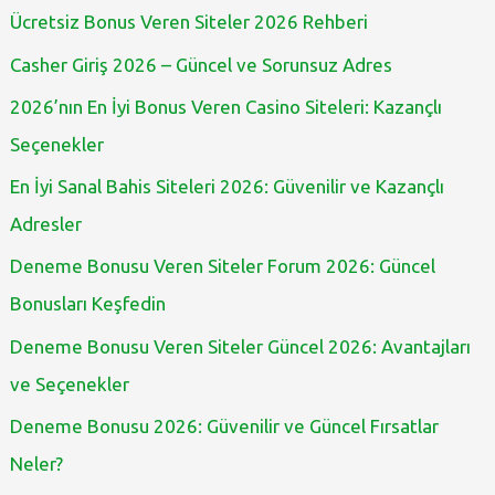
Ücretsiz Bonus Veren Siteler 2026 Rehberi
Casher Giriş 2026 – Güncel ve Sorunsuz Adres
2026’nın En İyi Bonus Veren Casino Siteleri: Kazançlı
Seçenekler
En İyi Sanal Bahis Siteleri 2026: Güvenilir ve Kazançlı
Adresler
Deneme Bonusu Veren Siteler Forum 2026: Güncel
Bonusları Keşfedin
Deneme Bonusu Veren Siteler Güncel 2026: Avantajları
ve Seçenekler
Deneme Bonusu 2026: Güvenilir ve Güncel Fırsatlar
Neler?