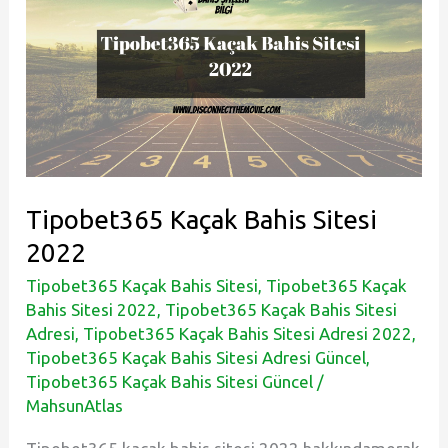
Tipobet365 Kaçak Bahis Sitesi
2022
Tipobet365 Kaçak Bahis Sitesi
,
Tipobet365 Kaçak
Bahis Sitesi 2022
,
Tipobet365 Kaçak Bahis Sitesi
Adresi
,
Tipobet365 Kaçak Bahis Sitesi Adresi 2022
,
Tipobet365 Kaçak Bahis Sitesi Adresi Güncel
,
Tipobet365 Kaçak Bahis Sitesi Güncel
/
MahsunAtlas