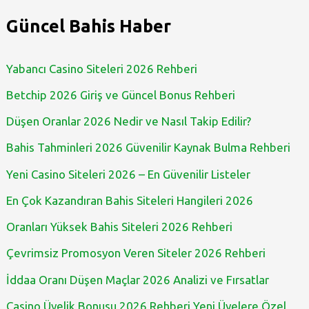
Güncel Bahis Haber
Yabancı Casino Siteleri 2026 Rehberi
Betchip 2026 Giriş ve Güncel Bonus Rehberi
Düşen Oranlar 2026 Nedir ve Nasıl Takip Edilir?
Bahis Tahminleri 2026 Güvenilir Kaynak Bulma Rehberi
Yeni Casino Siteleri 2026 – En Güvenilir Listeler
En Çok Kazandıran Bahis Siteleri Hangileri 2026
Oranları Yüksek Bahis Siteleri 2026 Rehberi
Çevrimsiz Promosyon Veren Siteler 2026 Rehberi
İddaa Oranı Düşen Maçlar 2026 Analizi ve Fırsatlar
Casino Üyelik Bonusu 2026 Rehberi Yeni Üyelere Özel