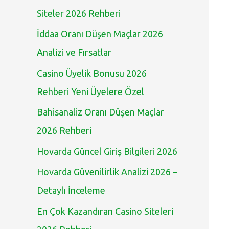
Siteler 2026 Rehberi
İddaa Oranı Düşen Maçlar 2026
Analizi ve Fırsatlar
Casino Üyelik Bonusu 2026
Rehberi Yeni Üyelere Özel
Bahisanaliz Oranı Düşen Maçlar
2026 Rehberi
Hovarda Güncel Giriş Bilgileri 2026
Hovarda Güvenilirlik Analizi 2026 –
Detaylı İnceleme
En Çok Kazandıran Casino Siteleri