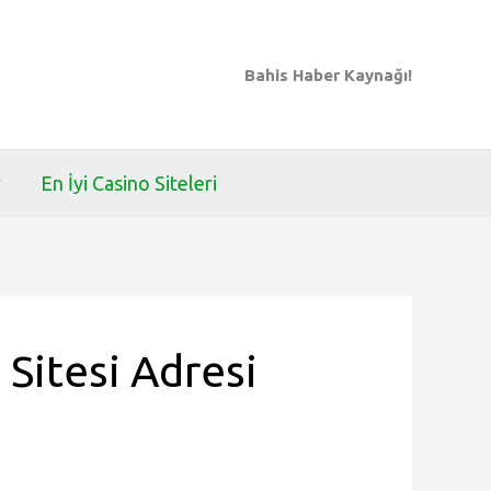
Bahis Haber Kaynağı!
r
En İyi Casino Siteleri
Sitesi Adresi