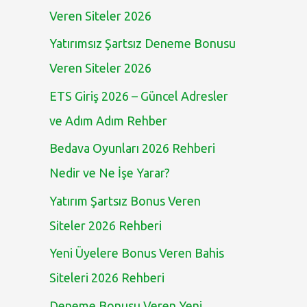
Veren Siteler 2026
Yatırımsız Şartsız Deneme Bonusu
Veren Siteler 2026
ETS Giriş 2026 – Güncel Adresler
ve Adım Adım Rehber
Bedava Oyunları 2026 Rehberi
Nedir ve Ne İşe Yarar?
Yatırım Şartsız Bonus Veren
Siteler 2026 Rehberi
Yeni Üyelere Bonus Veren Bahis
Siteleri 2026 Rehberi
Deneme Bonusu Veren Yeni