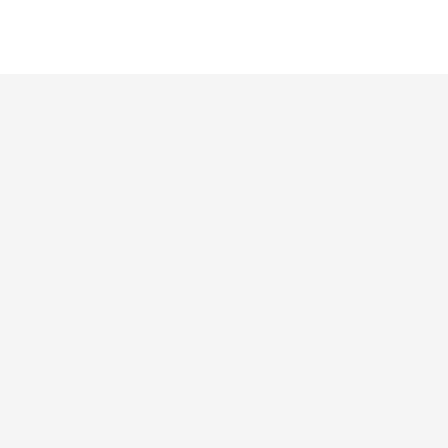
Bahis
Sitesi
2022