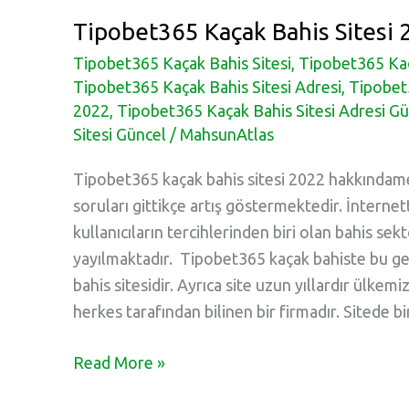
Tipobet365 Kaçak Bahis Sitesi 
Tipobet365 Kaçak Bahis Sitesi
,
Tipobet365 Kaç
Tipobet365 Kaçak Bahis Sitesi Adresi
,
Tipobet3
2022
,
Tipobet365 Kaçak Bahis Sitesi Adresi G
Sitesi Güncel
/
MahsunAtlas
Tipobet365 kaçak bahis sitesi 2022 hakkındam
soruları gittikçe artış göstermektedir. İntern
kullanıcıların tercihlerinden biri olan bahis se
yayılmaktadır. Tipobet365 kaçak bahiste bu gen
bahis sitesidir. Ayrıca site uzun yıllardır ülke
herkes tarafından bilinen bir firmadır. Sitede b
Tipobet365
Read More »
Kaçak