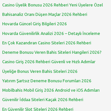
Casino Üyelik Bonusu 2026 Rehberi Yeni Üyelere Özel
Bahisanaliz Oranı Düşen Maçlar 2026 Rehberi
Hovarda Güncel Giriş Bilgileri 2026
Hovarda Güvenilirlik Analizi 2026 – Detaylı İnceleme
En Çok Kazandıran Casino Siteleri 2026 Rehberi
Deneme Bonusu Veren Bahis Siteleri Hangileri 2026?
Casino Giriş 2026 Rehberi Güvenli ve Hızlı Adımlar
Üyeliğe Bonus Veren Bahis Siteleri 2026
Yatırım Şartsız Deneme Bonusu Forumları 2026
Mobilbahis Mobil Giriş 2026 Android ve iOS Adımları
Güvenilir İddaa Siteleri Kaçak 2026 Rehberi
En Güvenilir Slot Siteleri 2026 Rehberi