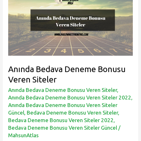
Anında Bedava Deneme Bonusu
Veren Siteler
Anında Bedava Deneme Bonusu Veren Siteler
,
Anında Bedava Deneme Bonusu Veren Siteler 2022
,
Anında Bedava Deneme Bonusu Veren Siteler
Güncel
,
Bedava Deneme Bonusu Veren Siteler
,
Bedava Deneme Bonusu Veren Siteler 2022
,
Bedava Deneme Bonusu Veren Siteler Güncel
/
MahsunAtlas