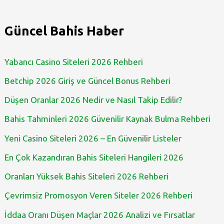
Güncel Bahis Haber
Yabancı Casino Siteleri 2026 Rehberi
Betchip 2026 Giriş ve Güncel Bonus Rehberi
Düşen Oranlar 2026 Nedir ve Nasıl Takip Edilir?
Bahis Tahminleri 2026 Güvenilir Kaynak Bulma Rehberi
Yeni Casino Siteleri 2026 – En Güvenilir Listeler
En Çok Kazandıran Bahis Siteleri Hangileri 2026
Oranları Yüksek Bahis Siteleri 2026 Rehberi
Çevrimsiz Promosyon Veren Siteler 2026 Rehberi
İddaa Oranı Düşen Maçlar 2026 Analizi ve Fırsatlar