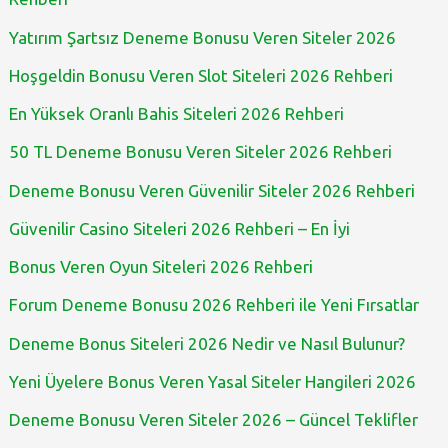
Yatırım Şartsız Deneme Bonusu Veren Siteler 2026
Hoşgeldin Bonusu Veren Slot Siteleri 2026 Rehberi
En Yüksek Oranlı Bahis Siteleri 2026 Rehberi
50 TL Deneme Bonusu Veren Siteler 2026 Rehberi
Deneme Bonusu Veren Güvenilir Siteler 2026 Rehberi
Güvenilir Casino Siteleri 2026 Rehberi – En İyi
Bonus Veren Oyun Siteleri 2026 Rehberi
Forum Deneme Bonusu 2026 Rehberi ile Yeni Fırsatlar
Deneme Bonus Siteleri 2026 Nedir ve Nasıl Bulunur?
Yeni Üyelere Bonus Veren Yasal Siteler Hangileri 2026
Deneme Bonusu Veren Siteler 2026 – Güncel Teklifler