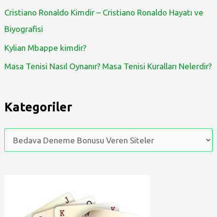
Cristiano Ronaldo Kimdir – Cristiano Ronaldo Hayatı ve
Biyografisi
Kylian Mbappe kimdir?
Masa Tenisi Nasıl Oynanır? Masa Tenisi Kuralları Nelerdir?
Kategoriler
K
a
t
e
g