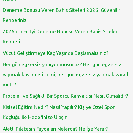
Deneme Bonusu Veren Bahis Siteleri 2026: Güvenilir
Rehberiniz
2026’nın En İyi Deneme Bonusu Veren Bahis Siteleri
Rehberi
Vücut Geliştirmeye Kaç Yaşında Başlamalısınız?
Her gün egzersiz yapıyor musunuz? Her gün egzersiz
yapmak kasları eritir mi, her gün egzersiz yapmak zararlı
mıdır?
Proteinli ve Sağlıklı Bir Sporcu Kahvaltısı Nasıl Olmalıdır?
Kişisel Eğitim Nedir? Nasıl Yapılır? Kişiye Özel Spor
Koçluğu ile Hedefinize Ulaşın
Aletli Pilatesin Faydaları Nelerdir? Ne İşe Yarar?