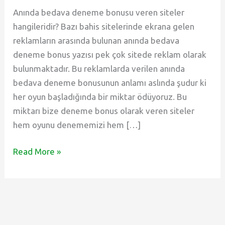
Anında bedava deneme bonusu veren siteler
hangileridir? Bazı bahis sitelerinde ekrana gelen
reklamların arasında bulunan anında bedava
deneme bonus yazısı pek çok sitede reklam olarak
bulunmaktadır. Bu reklamlarda verilen anında
bedava deneme bonusunun anlamı aslında şudur ki
her oyun başladığında bir miktar ödüyoruz. Bu
miktarı bize deneme bonus olarak veren siteler
hem oyunu denememizi hem […]
Anında
Read More »
Bedava
Deneme
Bonusu
Veren
Siteler