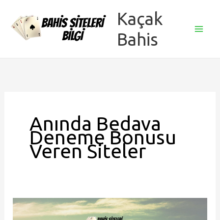
İçeriğe
Kaçak
atla
Bahis
Mai
Men
Anında Bedava
Deneme Bonusu
Veren Siteler