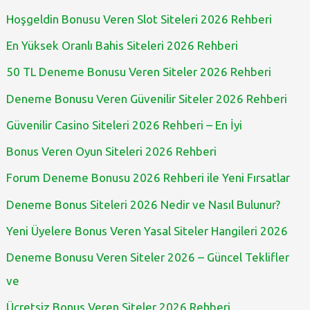
Hoşgeldin Bonusu Veren Slot Siteleri 2026 Rehberi
En Yüksek Oranlı Bahis Siteleri 2026 Rehberi
50 TL Deneme Bonusu Veren Siteler 2026 Rehberi
Deneme Bonusu Veren Güvenilir Siteler 2026 Rehberi
Güvenilir Casino Siteleri 2026 Rehberi – En İyi
Bonus Veren Oyun Siteleri 2026 Rehberi
Forum Deneme Bonusu 2026 Rehberi ile Yeni Fırsatlar
Deneme Bonus Siteleri 2026 Nedir ve Nasıl Bulunur?
Yeni Üyelere Bonus Veren Yasal Siteler Hangileri 2026
Deneme Bonusu Veren Siteler 2026 – Güncel Teklifler
ve
Ücretsiz Bonus Veren Siteler 2026 Rehberi