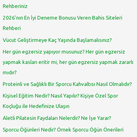
Rehberiniz
2026’nın En İyi Deneme Bonusu Veren Bahis Siteleri
Rehberi
Vücut Geliştirmeye Kaç Yaşında Başlamalısınız?
Her gün egzersiz yapıyor musunuz? Her gün egzersiz
yapmak kasları eritir mi, her gün egzersiz yapmak zararlı
mıdır?
Proteinli ve Sağlıklı Bir Sporcu Kahvaltısı Nasıl Olmalıdır?
Kişisel Eğitim Nedir? Nasıl Yapılır? Kişiye Özel Spor
Koçluğu ile Hedefinize Ulaşın
Aletli Pilatesin Faydaları Nelerdir? Ne İşe Yarar?
Sporcu Öğünleri Nedir? Örnek Sporcu Öğün Önerileri