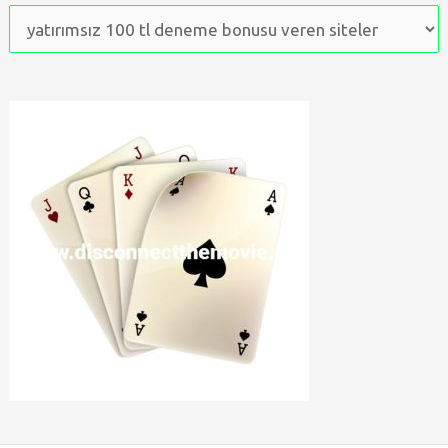
K
a
t
e
g
o
r
i
l
e
r