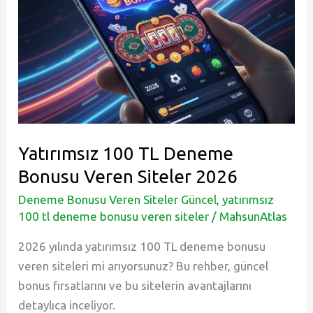
Yatırımsız 100 TL Deneme
Bonusu Veren Siteler 2026
Deneme Bonusu Veren Siteler Güncel
,
yatırımsız
100 tl deneme bonusu veren siteler
/
MahsunAtlas
2026 yılında yatırımsız 100 TL deneme bonusu
veren siteleri mi arıyorsunuz? Bu rehber, güncel
bonus fırsatlarını ve bu sitelerin avantajlarını
detaylıca inceliyor.