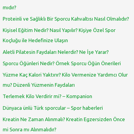
mıdır?
Proteinli ve Sağlıklı Bir Sporcu Kahvaltısı Nasıl Olmalıdır?
Kişisel Eğitim Nedir? Nasıl Yapılır? Kişiye Özel Spor
Koçluğu ile Hedefinize Ulaşın
Aletli Pilatesin Faydaları Nelerdir? Ne İşe Yarar?
Sporcu Öğünleri Nedir? Örnek Sporcu Öğün Önerileri
Yüzme Kaç Kalori Yaktırır? Kilo Vermenize Yardımcı Olur
mu? Düzenli Yüzmenin Faydaları
Terlemek Kilo Verdirir mi? – Kompanion
Dünyaca ünlü Türk sporcular – Spor haberleri
Kreatin Ne Zaman Alınmalı? Kreatin Egzersizden Önce
mi Sonra mı Alınmalıdır?