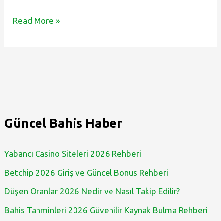
Yatırımsız
Read More »
100
TL
Deneme
Bonusu
Veren
Siteler
2026
Güncel Bahis Haber
Yabancı Casino Siteleri 2026 Rehberi
Betchip 2026 Giriş ve Güncel Bonus Rehberi
Düşen Oranlar 2026 Nedir ve Nasıl Takip Edilir?
Bahis Tahminleri 2026 Güvenilir Kaynak Bulma Rehberi