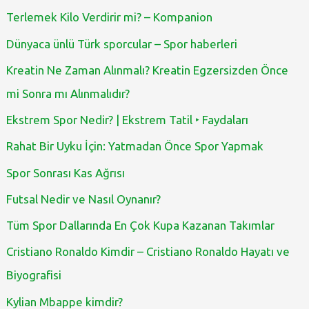
Terlemek Kilo Verdirir mi? – Kompanion
Dünyaca ünlü Türk sporcular – Spor haberleri
Kreatin Ne Zaman Alınmalı? Kreatin Egzersizden Önce
mi Sonra mı Alınmalıdır?
Ekstrem Spor Nedir? | Ekstrem Tatil ‣ Faydaları
Rahat Bir Uyku İçin: Yatmadan Önce Spor Yapmak
Spor Sonrası Kas Ağrısı
Futsal Nedir ve Nasıl Oynanır?
Tüm Spor Dallarında En Çok Kupa Kazanan Takımlar
Cristiano Ronaldo Kimdir – Cristiano Ronaldo Hayatı ve
Biyografisi
Kylian Mbappe kimdir?