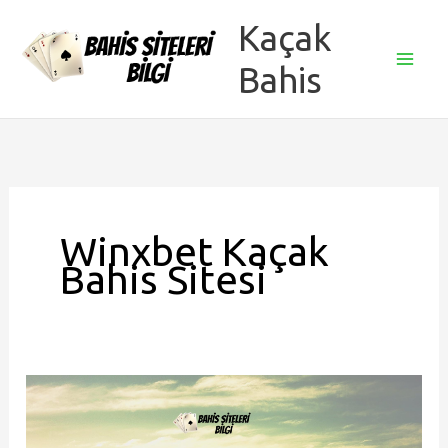
İçeriğe
Kaçak
atla
Bahis
Mai
Men
Winxbet Kaçak
Bahis Sitesi