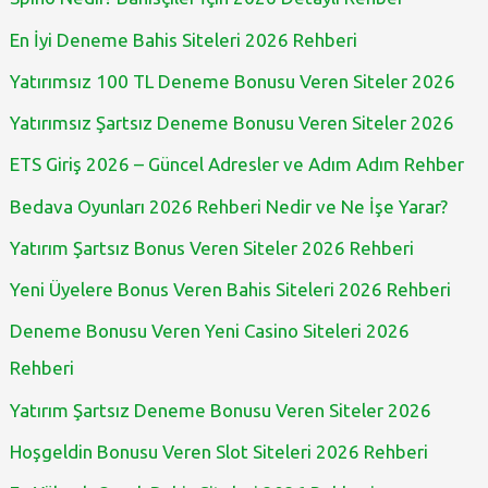
En İyi Deneme Bahis Siteleri 2026 Rehberi
Yatırımsız 100 TL Deneme Bonusu Veren Siteler 2026
Yatırımsız Şartsız Deneme Bonusu Veren Siteler 2026
ETS Giriş 2026 – Güncel Adresler ve Adım Adım Rehber
Bedava Oyunları 2026 Rehberi Nedir ve Ne İşe Yarar?
Yatırım Şartsız Bonus Veren Siteler 2026 Rehberi
Yeni Üyelere Bonus Veren Bahis Siteleri 2026 Rehberi
Deneme Bonusu Veren Yeni Casino Siteleri 2026
Rehberi
Yatırım Şartsız Deneme Bonusu Veren Siteler 2026
Hoşgeldin Bonusu Veren Slot Siteleri 2026 Rehberi