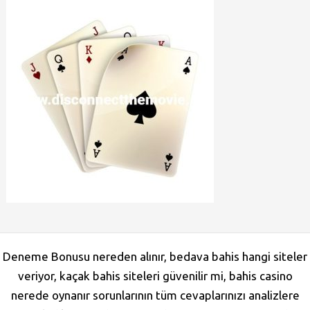
e
g
o
r
i
l
e
r
Deneme Bonusu nereden alınır, bedava bahis hangi siteler
veriyor, kaçak bahis siteleri güvenilir mi, bahis casino
nerede oynanır sorunlarının tüm cevaplarınızı analizlere