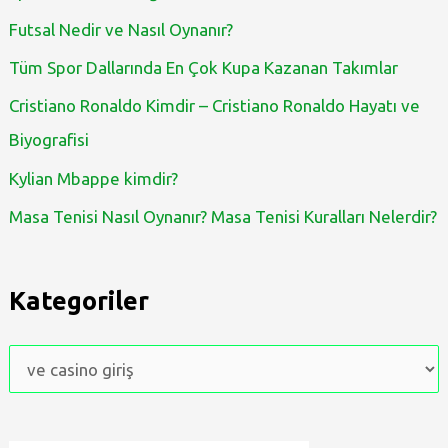
Futsal Nedir ve Nasıl Oynanır?
Tüm Spor Dallarında En Çok Kupa Kazanan Takımlar
Cristiano Ronaldo Kimdir – Cristiano Ronaldo Hayatı ve
Biyografisi
Kylian Mbappe kimdir?
Masa Tenisi Nasıl Oynanır? Masa Tenisi Kuralları Nelerdir?
Kategoriler
K
a
t