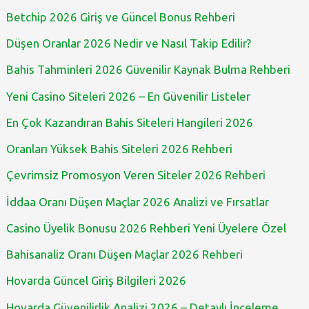
Betchip 2026 Giriş ve Güncel Bonus Rehberi
Düşen Oranlar 2026 Nedir ve Nasıl Takip Edilir?
Bahis Tahminleri 2026 Güvenilir Kaynak Bulma Rehberi
Yeni Casino Siteleri 2026 – En Güvenilir Listeler
En Çok Kazandıran Bahis Siteleri Hangileri 2026
Oranları Yüksek Bahis Siteleri 2026 Rehberi
Çevrimsiz Promosyon Veren Siteler 2026 Rehberi
İddaa Oranı Düşen Maçlar 2026 Analizi ve Fırsatlar
Casino Üyelik Bonusu 2026 Rehberi Yeni Üyelere Özel
Bahisanaliz Oranı Düşen Maçlar 2026 Rehberi
Hovarda Güncel Giriş Bilgileri 2026
Hovarda Güvenilirlik Analizi 2026 – Detaylı İnceleme