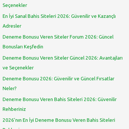
Seçenekler
En İyi Sanal Bahis Siteleri 2026: Güvenilir ve Kazançlı
Adresler
Deneme Bonusu Veren Siteler Forum 2026: Güncel
Bonusları Keşfedin
Deneme Bonusu Veren Siteler Güncel 2026: Avantajları
ve Seçenekler
Deneme Bonusu 2026: Güvenilir ve Güncel Fırsatlar
Neler?
Deneme Bonusu Veren Bahis Siteleri 2026: Güvenilir
Rehberiniz
2026’nın En İyi Deneme Bonusu Veren Bahis Siteleri