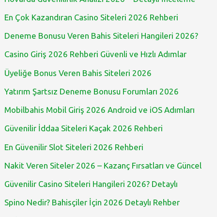
En Çok Kazandıran Casino Siteleri 2026 Rehberi
Deneme Bonusu Veren Bahis Siteleri Hangileri 2026?
Casino Giriş 2026 Rehberi Güvenli ve Hızlı Adımlar
Üyeliğe Bonus Veren Bahis Siteleri 2026
Yatırım Şartsız Deneme Bonusu Forumları 2026
Mobilbahis Mobil Giriş 2026 Android ve iOS Adımları
Güvenilir İddaa Siteleri Kaçak 2026 Rehberi
En Güvenilir Slot Siteleri 2026 Rehberi
Nakit Veren Siteler 2026 – Kazanç Fırsatları ve Güncel
Güvenilir Casino Siteleri Hangileri 2026? Detaylı
Spino Nedir? Bahisçiler İçin 2026 Detaylı Rehber