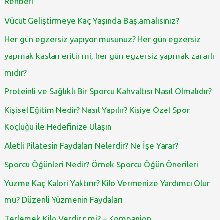
Rehberi
Vücut Geliştirmeye Kaç Yaşında Başlamalısınız?
Her gün egzersiz yapıyor musunuz? Her gün egzersiz
yapmak kasları eritir mi, her gün egzersiz yapmak zararlı
mıdır?
Proteinli ve Sağlıklı Bir Sporcu Kahvaltısı Nasıl Olmalıdır?
Kişisel Eğitim Nedir? Nasıl Yapılır? Kişiye Özel Spor
Koçluğu ile Hedefinize Ulaşın
Aletli Pilatesin Faydaları Nelerdir? Ne İşe Yarar?
Sporcu Öğünleri Nedir? Örnek Sporcu Öğün Önerileri
Yüzme Kaç Kalori Yaktırır? Kilo Vermenize Yardımcı Olur
mu? Düzenli Yüzmenin Faydaları
Terlemek Kilo Verdirir mi? – Kompanion