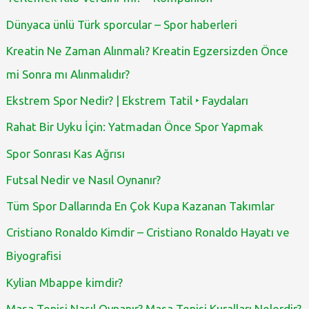
Dünyaca ünlü Türk sporcular – Spor haberleri
Kreatin Ne Zaman Alınmalı? Kreatin Egzersizden Önce
mi Sonra mı Alınmalıdır?
Ekstrem Spor Nedir? | Ekstrem Tatil ‣ Faydaları
Rahat Bir Uyku İçin: Yatmadan Önce Spor Yapmak
Spor Sonrası Kas Ağrısı
Futsal Nedir ve Nasıl Oynanır?
Tüm Spor Dallarında En Çok Kupa Kazanan Takımlar
Cristiano Ronaldo Kimdir – Cristiano Ronaldo Hayatı ve
Biyografisi
Kylian Mbappe kimdir?
Masa Tenisi Nasıl Oynanır? Masa Tenisi Kuralları Nelerdir?