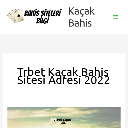
İçeriğe
Kaçak
atla
Bahis
Mai
Men
Trbet Kaçak Bahis
Sitesi Adresi 2022