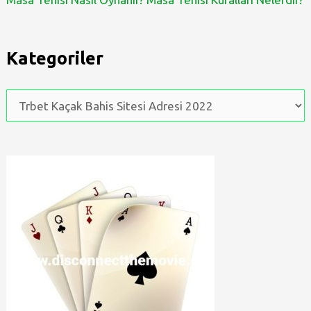
Kategoriler
K
a
t
e
g
o
r
i
l