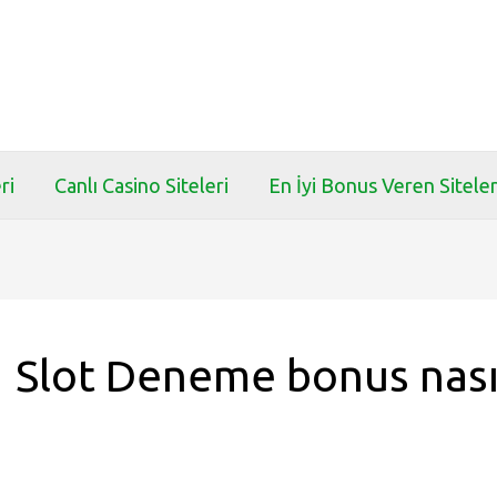
ri
Canlı Casino Siteleri
En İyi Bonus Veren Sitele
Slot Deneme bonus nasıl