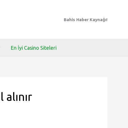
Bahis Haber Kaynağı!
r
En İyi Casino Siteleri
 alınır