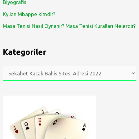
Biyografisi
Kylian Mbappe kimdir?
Masa Tenisi Nasıl Oynanır? Masa Tenisi Kuralları Nelerdir?
Kategoriler
K
a
t
e
g
o
r