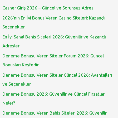
Casher Giriş 2026 – Güncel ve Sorunsuz Adres
2026’nın En İyi Bonus Veren Casino Siteleri: Kazançlı
Seçenekler
En İyi Sanal Bahis Siteleri 2026: Güvenilir ve Kazançlı
Adresler
Deneme Bonusu Veren Siteler Forum 2026: Güncel
Bonusları Keşfedin
Deneme Bonusu Veren Siteler Güncel 2026: Avantajları
ve Seçenekler
Deneme Bonusu 2026: Güvenilir ve Güncel Fırsatlar
Neler?
Deneme Bonusu Veren Bahis Siteleri 2026: Güvenilir