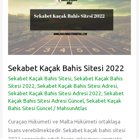
Sekabet Kaçak Bahis Sitesi 2022
Sekabet Kaçak Bahis Sitesi
,
Sekabet Kaçak Bahis
Sitesi 2022
,
Sekabet Kaçak Bahis Sitesi Adresi
,
Sekabet Kaçak Bahis Sitesi Adresi 2022
,
Sekabet
Kaçak Bahis Sitesi Adresi Güncel
,
Sekabet Kaçak
Bahis Sitesi Güncel
/
MahsunAtlas
Curaçao Hükümeti ve Malta Hükümeti ortaklaşa
lisans verebilmektedir. Sekabet kaçak bahis sitesi
2022 senesinde ortak lisans anlaşması yapmıştır.