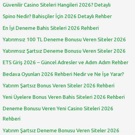
Güvenilir Casino Siteleri Hangileri 2026? Detaylı
Spino Nedir? Bahisçiler İçin 2026 Detaylı Rehber
En İyi Deneme Bahis Siteleri 2026 Rehberi
Yatırımsız 100 TL Deneme Bonusu Veren Siteler 2026
Yatırımsız Şartsız Deneme Bonusu Veren Siteler 2026
ETS Giriş 2026 – Güncel Adresler ve Adım Adım Rehber
Bedava Oyunları 2026 Rehberi Nedir ve Ne İşe Yarar?
Yatırım Şartsız Bonus Veren Siteler 2026 Rehberi
Yeni Üyelere Bonus Veren Bahis Siteleri 2026 Rehberi
Deneme Bonusu Veren Yeni Casino Siteleri 2026
Rehberi
Yatırım Şartsız Deneme Bonusu Veren Siteler 2026