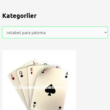
Kategoriler
K
a
t
e
g
o
r
i
l
e