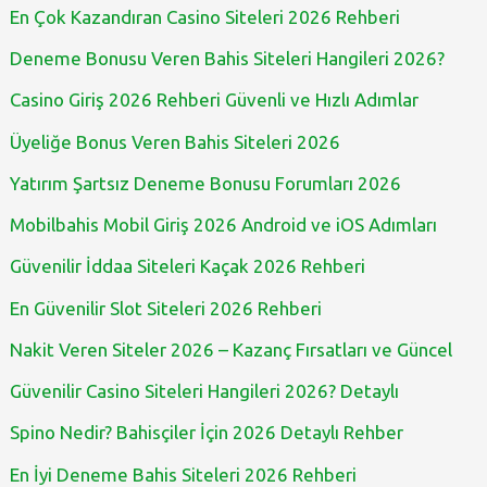
En Çok Kazandıran Casino Siteleri 2026 Rehberi
Deneme Bonusu Veren Bahis Siteleri Hangileri 2026?
Casino Giriş 2026 Rehberi Güvenli ve Hızlı Adımlar
Üyeliğe Bonus Veren Bahis Siteleri 2026
Yatırım Şartsız Deneme Bonusu Forumları 2026
Mobilbahis Mobil Giriş 2026 Android ve iOS Adımları
Güvenilir İddaa Siteleri Kaçak 2026 Rehberi
En Güvenilir Slot Siteleri 2026 Rehberi
Nakit Veren Siteler 2026 – Kazanç Fırsatları ve Güncel
Güvenilir Casino Siteleri Hangileri 2026? Detaylı
Spino Nedir? Bahisçiler İçin 2026 Detaylı Rehber
En İyi Deneme Bahis Siteleri 2026 Rehberi