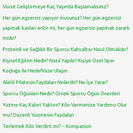
Vücut Geliştirmeye Kaç Yaşında Başlamalısınız?
Her gün egzersiz yapıyor musunuz? Her gün egzersiz
yapmak kasları eritir mi, her gün egzersiz yapmak zararlı
mıdır?
Proteinli ve Sağlıklı Bir Sporcu Kahvaltısı Nasıl Olmalıdır?
Kişisel Eğitim Nedir? Nasıl Yapılır? Kişiye Özel Spor
Koçluğu ile Hedefinize Ulaşın
Aletli Pilatesin Faydaları Nelerdir? Ne İşe Yarar?
Sporcu Öğünleri Nedir? Örnek Sporcu Öğün Önerileri
Yüzme Kaç Kalori Yaktırır? Kilo Vermenize Yardımcı Olur
mu? Düzenli Yüzmenin Faydaları
Terlemek Kilo Verdirir mi? – Kompanion