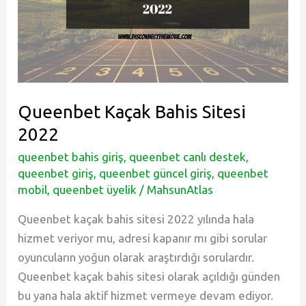
Queenbet Kaçak Bahis Sitesi
2022
queenbet bahis giriş
,
queenbet canlı destek
,
queenbet giriş
,
queenbet güncel giriş
,
queenbet
mobil
,
queenbet üyelik
/
MahsunAtlas
Queenbet kaçak bahis sitesi 2022 yılında hala
hizmet veriyor mu, adresi kapanır mı gibi sorular
oyuncuların yoğun olarak araştırdığı sorulardır.
Queenbet kaçak bahis sitesi olarak açıldığı günden
bu yana hala aktif hizmet vermeye devam ediyor.