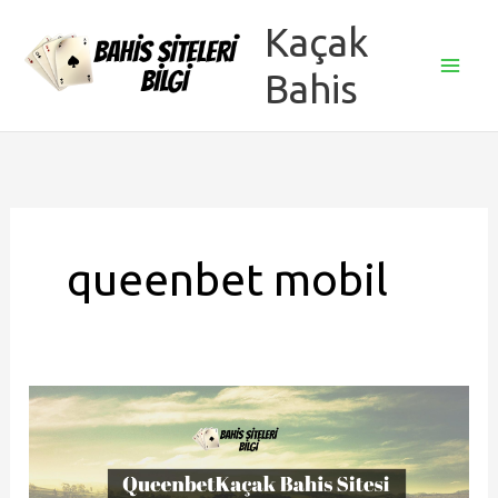
İçeriğe
Kaçak
atla
Bahis
Mai
Men
queenbet mobil