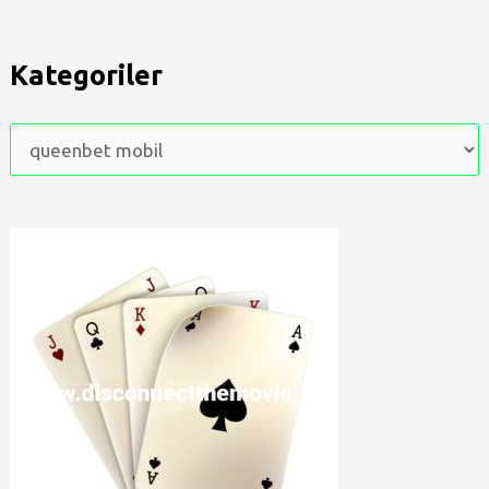
Kategoriler
K
a
t
e
g
o
r
i
l
e