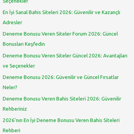
Seçenekler
En İyi Sanal Bahis Siteleri 2026: Güvenilir ve Kazançlı
Adresler
Deneme Bonusu Veren Siteler Forum 2026: Güncel
Bonusları Keşfedin
Deneme Bonusu Veren Siteler Güncel 2026: Avantajları
ve Seçenekler
Deneme Bonusu 2026: Güvenilir ve Güncel Fırsatlar
Neler?
Deneme Bonusu Veren Bahis Siteleri 2026: Güvenilir
Rehberiniz
2026’nın En İyi Deneme Bonusu Veren Bahis Siteleri
Rehberi