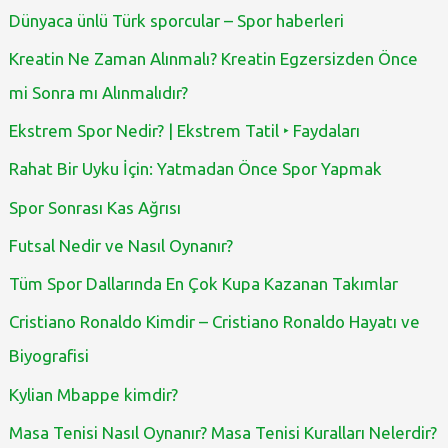
Dünyaca ünlü Türk sporcular – Spor haberleri
Kreatin Ne Zaman Alınmalı? Kreatin Egzersizden Önce
mi Sonra mı Alınmalıdır?
Ekstrem Spor Nedir? | Ekstrem Tatil ‣ Faydaları
Rahat Bir Uyku İçin: Yatmadan Önce Spor Yapmak
Spor Sonrası Kas Ağrısı
Futsal Nedir ve Nasıl Oynanır?
Tüm Spor Dallarında En Çok Kupa Kazanan Takımlar
Cristiano Ronaldo Kimdir – Cristiano Ronaldo Hayatı ve
Biyografisi
Kylian Mbappe kimdir?
Masa Tenisi Nasıl Oynanır? Masa Tenisi Kuralları Nelerdir?