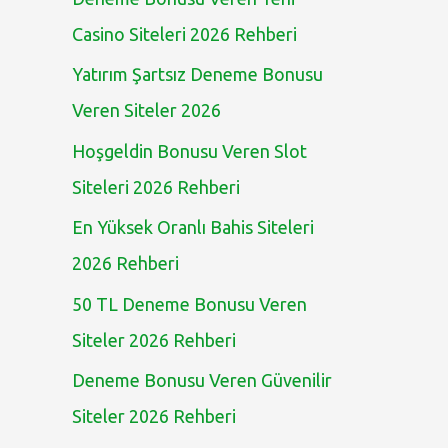
Casino Siteleri 2026 Rehberi
Yatırım Şartsız Deneme Bonusu
Veren Siteler 2026
Hoşgeldin Bonusu Veren Slot
Siteleri 2026 Rehberi
En Yüksek Oranlı Bahis Siteleri
2026 Rehberi
50 TL Deneme Bonusu Veren
Siteler 2026 Rehberi
Deneme Bonusu Veren Güvenilir
Siteler 2026 Rehberi