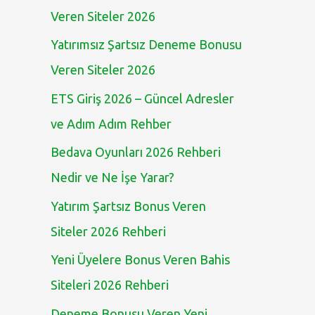
Veren Siteler 2026
Yatırımsız Şartsız Deneme Bonusu
Veren Siteler 2026
ETS Giriş 2026 – Güncel Adresler
ve Adım Adım Rehber
Bedava Oyunları 2026 Rehberi
Nedir ve Ne İşe Yarar?
Yatırım Şartsız Bonus Veren
Siteler 2026 Rehberi
Yeni Üyelere Bonus Veren Bahis
Siteleri 2026 Rehberi
Deneme Bonusu Veren Yeni