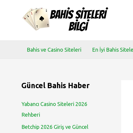
İçeriğe
atla
Bahis ve Casino Siteleri
En İyi Bahis Sitele
Güncel Bahis Haber
Yabancı Casino Siteleri 2026
Rehberi
Betchip 2026 Giriş ve Güncel