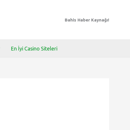
Bahis Haber Kaynağı!
r
En İyi Casino Siteleri