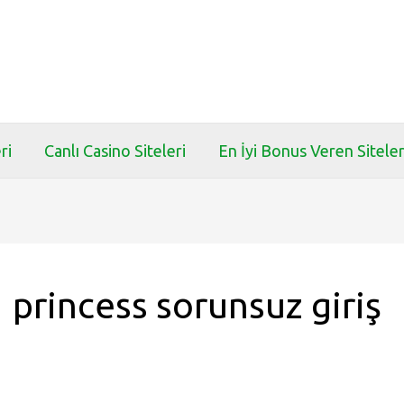
ri
Canlı Casino Siteleri
En İyi Bonus Veren Sitele
princess sorunsuz giriş