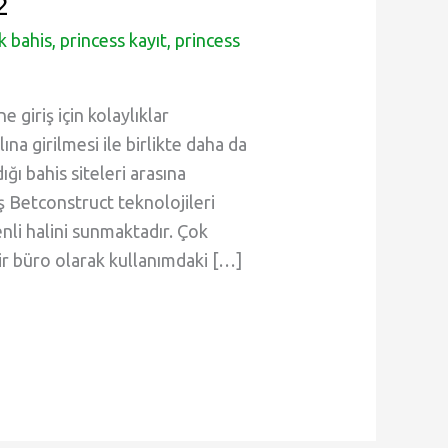
2
k bahis
,
princess kayıt
,
princess
giriş için kolaylıklar
ına girilmesi ile birlikte daha da
ğı bahis siteleri arasına
iş Betconstruct teknolojileri
nli halini sunmaktadır. Çok
 bir büro olarak kullanımdaki […]