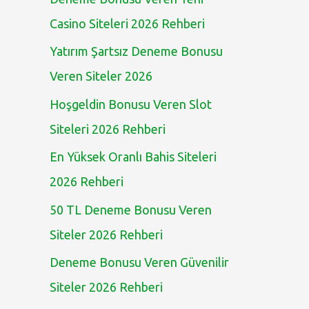
Casino Siteleri 2026 Rehberi
Yatırım Şartsız Deneme Bonusu
Veren Siteler 2026
Hoşgeldin Bonusu Veren Slot
Siteleri 2026 Rehberi
En Yüksek Oranlı Bahis Siteleri
2026 Rehberi
50 TL Deneme Bonusu Veren
Siteler 2026 Rehberi
Deneme Bonusu Veren Güvenilir
Siteler 2026 Rehberi