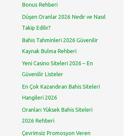
Bonus Rehberi
Düşen Oranlar 2026 Nedir ve Nasıl
Takip Edilir?
Bahis Tahminleri 2026 Güvenilir
Kaynak Bulma Rehberi
Yeni Casino Siteleri 2026 – En
Güvenilir Listeler
En Çok Kazandıran Bahis Siteleri
Hangileri 2026
Oranları Yüksek Bahis Siteleri
2026 Rehberi
Çevrimsiz Promosyon Veren