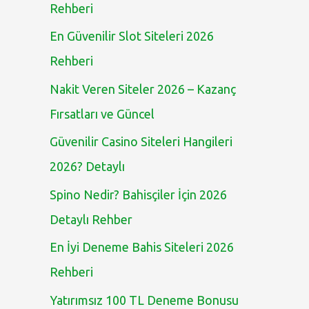
Rehberi
En Güvenilir Slot Siteleri 2026
Rehberi
Nakit Veren Siteler 2026 – Kazanç
Fırsatları ve Güncel
Güvenilir Casino Siteleri Hangileri
2026? Detaylı
Spino Nedir? Bahisçiler İçin 2026
Detaylı Rehber
En İyi Deneme Bahis Siteleri 2026
Rehberi
Yatırımsız 100 TL Deneme Bonusu