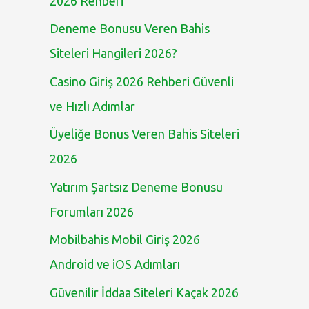
2026 Rehberi
Deneme Bonusu Veren Bahis
Siteleri Hangileri 2026?
Casino Giriş 2026 Rehberi Güvenli
ve Hızlı Adımlar
Üyeliğe Bonus Veren Bahis Siteleri
2026
Yatırım Şartsız Deneme Bonusu
Forumları 2026
Mobilbahis Mobil Giriş 2026
Android ve iOS Adımları
Güvenilir İddaa Siteleri Kaçak 2026