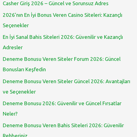
Casher Giriş 2026 – Güncel ve Sorunsuz Adres
2026’nın En İyi Bonus Veren Casino Siteleri: Kazançlı
Seçenekler
En İyi Sanal Bahis Siteleri 2026: Güvenilir ve Kazançlı
Adresler
Deneme Bonusu Veren Siteler Forum 2026: Güncel
Bonusları Keşfedin
Deneme Bonusu Veren Siteler Güncel 2026: Avantajları
ve Seçenekler
Deneme Bonusu 2026: Güvenilir ve Güncel Fırsatlar
Neler?
Deneme Bonusu Veren Bahis Siteleri 2026: Güvenilir
Rehberiniz