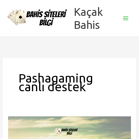
İçeriğe
Kaçak
atla
Bahis
Mai
Men
Pashagaming
canlı destek