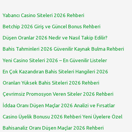
Yabancı Casino Siteleri 2026 Rehberi
Betchip 2026 Giriş ve Güncel Bonus Rehberi
Düşen Oranlar 2026 Nedir ve Nasıl Takip Edilir?
Bahis Tahminleri 2026 Güvenilir Kaynak Bulma Rehberi
Yeni Casino Siteleri 2026 – En Güvenilir Listeler
En Çok Kazandıran Bahis Siteleri Hangileri 2026
Oranları Yüksek Bahis Siteleri 2026 Rehberi
Çevrimsiz Promosyon Veren Siteler 2026 Rehberi
İddaa Oranı Düşen Maçlar 2026 Analizi ve Fırsatlar
Casino Üyelik Bonusu 2026 Rehberi Yeni Üyelere Özel
Bahisanaliz Oranı Düşen Maçlar 2026 Rehberi