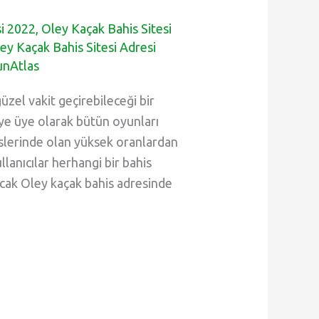
si 2022
,
Oley Kaçak Bahis Sitesi
ey Kaçak Bahis Sitesi Adresi
nAtlas
üzel vakit geçirebileceği bir
teye üye olarak bütün oyunları
islerinde olan yüksek oranlardan
llanıcılar herhangi bir bahis
Ancak Oley kaçak bahis adresinde