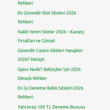
Rehberi
En Güvenilir Slot Siteleri 2026
Rehberi
Nakit Veren Siteler 2026 – Kazanç
Fırsatları ve Güncel
Güvenilir Casino Siteleri Hangileri
2026? Detaylı
Spino Nedir? Bahisçiler İçin 2026
Detaylı Rehber
En İyi Deneme Bahis Siteleri 2026
Rehberi
Yatırımsız 100 TL Deneme Bonusu