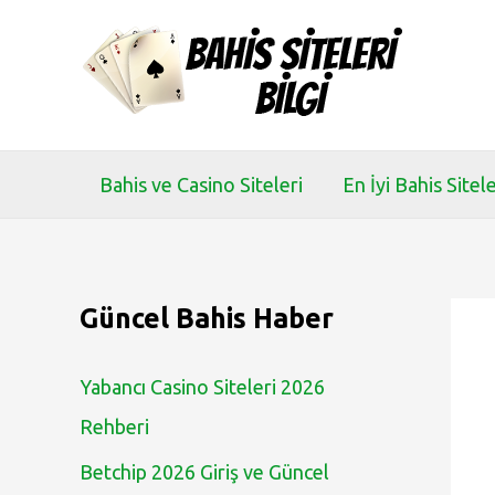
İçeriğe
atla
Bahis ve Casino Siteleri
En İyi Bahis Sitele
Güncel Bahis Haber
Yabancı Casino Siteleri 2026
Rehberi
Betchip 2026 Giriş ve Güncel