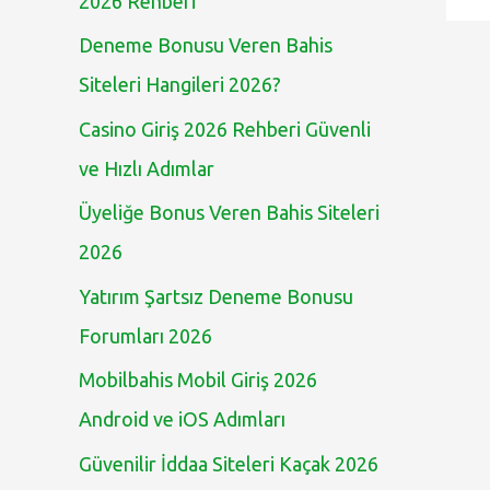
2026 Rehberi
Deneme Bonusu Veren Bahis
Siteleri Hangileri 2026?
Casino Giriş 2026 Rehberi Güvenli
ve Hızlı Adımlar
Üyeliğe Bonus Veren Bahis Siteleri
2026
Yatırım Şartsız Deneme Bonusu
Forumları 2026
Mobilbahis Mobil Giriş 2026
Android ve iOS Adımları
Güvenilir İddaa Siteleri Kaçak 2026