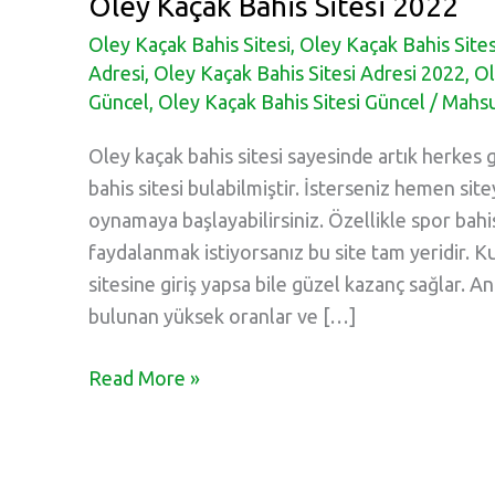
Oley Kaçak Bahis Sitesi 2022
Oley Kaçak Bahis Sitesi
,
Oley Kaçak Bahis Site
Adresi
,
Oley Kaçak Bahis Sitesi Adresi 2022
,
Ol
Güncel
,
Oley Kaçak Bahis Sitesi Güncel
/
Mahsu
Oley kaçak bahis sitesi sayesinde artık herkes g
bahis sitesi bulabilmiştir. İsterseniz hemen si
oynamaya başlayabilirsiniz. Özellikle spor bah
faydalanmak istiyorsanız bu site tam yeridir. Ku
sitesine giriş yapsa bile güzel kazanç sağlar. 
bulunan yüksek oranlar ve […]
Oley
Read More »
Kaçak
Bahis
Sitesi