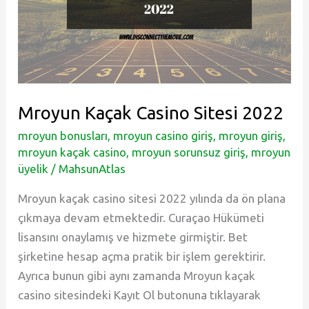
Mroyun Kaçak Casino Sitesi 2022
mroyun bonusları
,
mroyun casino giriş
,
mroyun giriş
,
mroyun kaçak casino
,
mroyun sorunsuz giriş
,
mroyun
üyelik
/
MahsunAtlas
Mroyun kaçak casino sitesi 2022 yılında da ön plana
çıkmaya devam etmektedir. Curaçao Hükümeti
lisansını onaylamış ve hizmete girmiştir. Bet
şirketine hesap açma pratik bir işlem gerektirir.
Ayrıca bunun gibi aynı zamanda Mroyun kaçak
casino sitesindeki Kayıt Ol butonuna tıklayarak