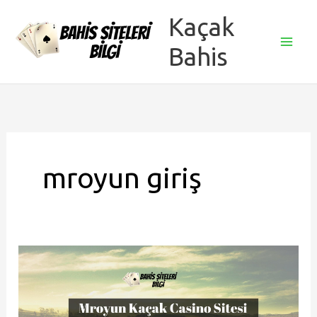
İçeriğe
Kaçak
atla
Bahis
Mai
Men
mroyun giriş