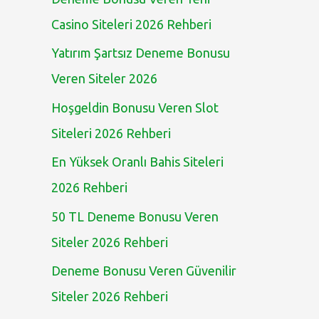
Casino Siteleri 2026 Rehberi
Yatırım Şartsız Deneme Bonusu
Veren Siteler 2026
Hoşgeldin Bonusu Veren Slot
Siteleri 2026 Rehberi
En Yüksek Oranlı Bahis Siteleri
2026 Rehberi
50 TL Deneme Bonusu Veren
Siteler 2026 Rehberi
Deneme Bonusu Veren Güvenilir
Siteler 2026 Rehberi