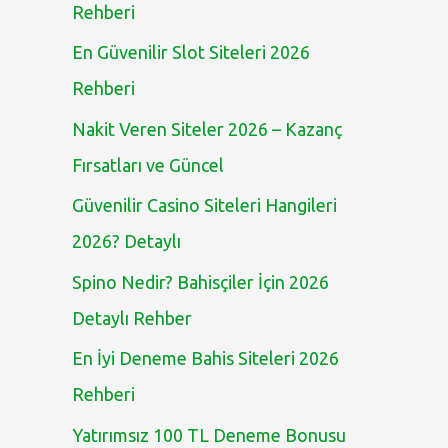
Rehberi
En Güvenilir Slot Siteleri 2026
Rehberi
Nakit Veren Siteler 2026 – Kazanç
Fırsatları ve Güncel
Güvenilir Casino Siteleri Hangileri
2026? Detaylı
Spino Nedir? Bahisçiler İçin 2026
Detaylı Rehber
En İyi Deneme Bahis Siteleri 2026
Rehberi
Yatırımsız 100 TL Deneme Bonusu