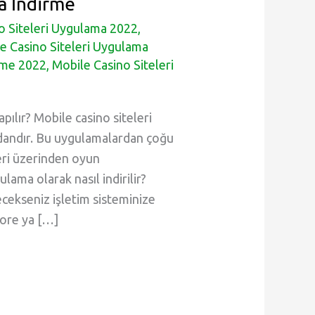
a İndirme
o Siteleri Uygulama 2022
,
e Casino Siteleri Uygulama
rme 2022
,
Mobile Casino Siteleri
pılır? Mobile casino siteleri
andır. Bu uygulamalardan çoğu
leri üzerinden oyun
lama olarak nasıl indirilir?
ecekseniz işletim sisteminize
tore ya […]