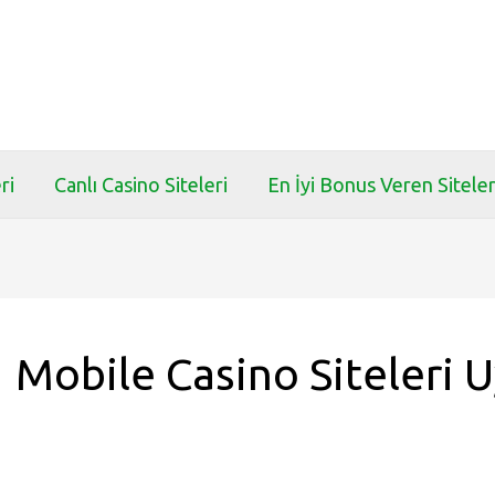
ri
Canlı Casino Siteleri
En İyi Bonus Veren Sitele
Mobile Casino Siteleri