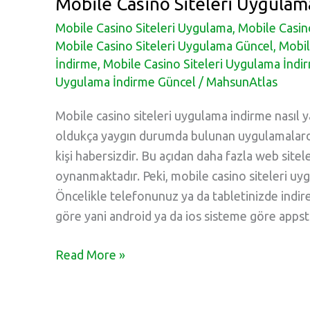
Mobile Casino Siteleri Uygulam
Mobile Casino Siteleri Uygulama
,
Mobile Casin
Mobile Casino Siteleri Uygulama Güncel
,
Mobil
İndirme
,
Mobile Casino Siteleri Uygulama İndi
Uygulama İndirme Güncel
/
MahsunAtlas
Mobile casino siteleri uygulama indirme nasıl ya
oldukça yaygın durumda bulunan uygulamalard
kişi habersizdir. Bu açıdan daha fazla web site
oynanmaktadır. Peki, mobile casino siteleri uygu
Öncelikle telefonunuz ya da tabletinizde indir
göre yani android ya da ios sisteme göre apps
Mobile
Read More »
Casino
Siteleri