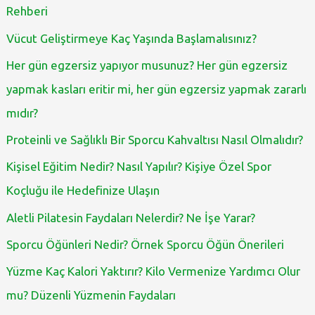
Rehberi
Vücut Geliştirmeye Kaç Yaşında Başlamalısınız?
Her gün egzersiz yapıyor musunuz? Her gün egzersiz
yapmak kasları eritir mi, her gün egzersiz yapmak zararlı
mıdır?
Proteinli ve Sağlıklı Bir Sporcu Kahvaltısı Nasıl Olmalıdır?
Kişisel Eğitim Nedir? Nasıl Yapılır? Kişiye Özel Spor
Koçluğu ile Hedefinize Ulaşın
Aletli Pilatesin Faydaları Nelerdir? Ne İşe Yarar?
Sporcu Öğünleri Nedir? Örnek Sporcu Öğün Önerileri
Yüzme Kaç Kalori Yaktırır? Kilo Vermenize Yardımcı Olur
mu? Düzenli Yüzmenin Faydaları