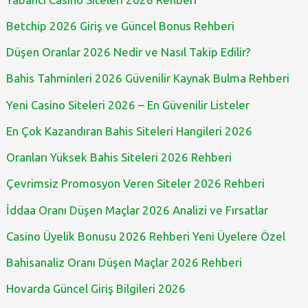
Betchip 2026 Giriş ve Güncel Bonus Rehberi
Düşen Oranlar 2026 Nedir ve Nasıl Takip Edilir?
Bahis Tahminleri 2026 Güvenilir Kaynak Bulma Rehberi
Yeni Casino Siteleri 2026 – En Güvenilir Listeler
En Çok Kazandıran Bahis Siteleri Hangileri 2026
Oranları Yüksek Bahis Siteleri 2026 Rehberi
Çevrimsiz Promosyon Veren Siteler 2026 Rehberi
İddaa Oranı Düşen Maçlar 2026 Analizi ve Fırsatlar
Casino Üyelik Bonusu 2026 Rehberi Yeni Üyelere Özel
Bahisanaliz Oranı Düşen Maçlar 2026 Rehberi
Hovarda Güncel Giriş Bilgileri 2026