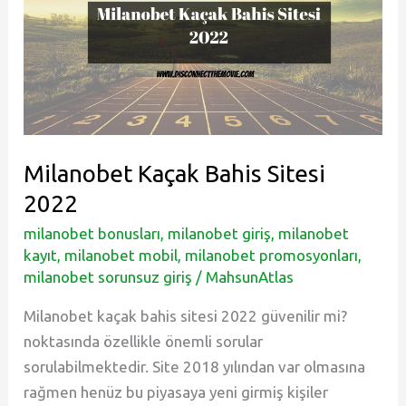
Milanobet Kaçak Bahis Sitesi
2022
milanobet bonusları
,
milanobet giriş
,
milanobet
kayıt
,
milanobet mobil
,
milanobet promosyonları
,
milanobet sorunsuz giriş
/
MahsunAtlas
Milanobet kaçak bahis sitesi 2022 güvenilir mi?
noktasında özellikle önemli sorular
sorulabilmektedir. Site 2018 yılından var olmasına
rağmen henüz bu piyasaya yeni girmiş kişiler