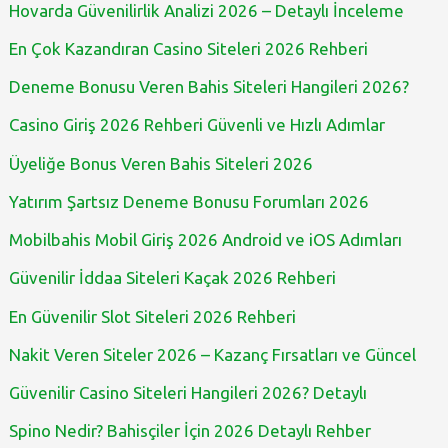
Hovarda Güvenilirlik Analizi 2026 – Detaylı İnceleme
En Çok Kazandıran Casino Siteleri 2026 Rehberi
Deneme Bonusu Veren Bahis Siteleri Hangileri 2026?
Casino Giriş 2026 Rehberi Güvenli ve Hızlı Adımlar
Üyeliğe Bonus Veren Bahis Siteleri 2026
Yatırım Şartsız Deneme Bonusu Forumları 2026
Mobilbahis Mobil Giriş 2026 Android ve iOS Adımları
Güvenilir İddaa Siteleri Kaçak 2026 Rehberi
En Güvenilir Slot Siteleri 2026 Rehberi
Nakit Veren Siteler 2026 – Kazanç Fırsatları ve Güncel
Güvenilir Casino Siteleri Hangileri 2026? Detaylı
Spino Nedir? Bahisçiler İçin 2026 Detaylı Rehber