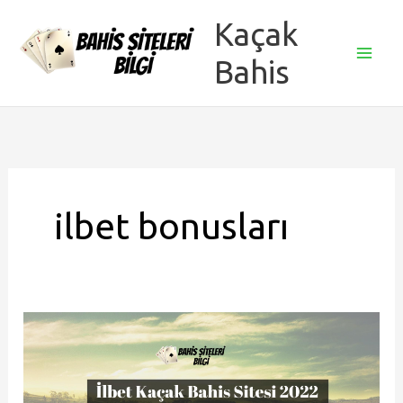
İçeriğe
Kaçak
atla
Bahis
Mai
Men
ilbet bonusları