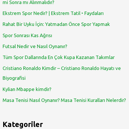
mi Sonra mı Alınmalıdır?
Ekstrem Spor Nedir? | Ekstrem Tatil ‣ Faydaları
Rahat Bir Uyku İçin: Yatmadan Önce Spor Yapmak
Spor Sonrası Kas Ağrısı
Futsal Nedir ve Nasıl Oynanır?
Tüm Spor Dallarında En Çok Kupa Kazanan Takımlar
Cristiano Ronaldo Kimdir – Cristiano Ronaldo Hayatı ve
Biyografisi
Kylian Mbappe kimdir?
Masa Tenisi Nasıl Oynanır? Masa Tenisi Kuralları Nelerdir?
Kategoriler