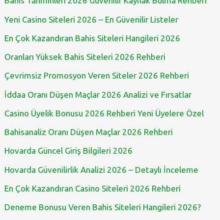
Bahis Tahminleri 2026 Güvenilir Kaynak Bulma Rehberi
Yeni Casino Siteleri 2026 – En Güvenilir Listeler
En Çok Kazandıran Bahis Siteleri Hangileri 2026
Oranları Yüksek Bahis Siteleri 2026 Rehberi
Çevrimsiz Promosyon Veren Siteler 2026 Rehberi
İddaa Oranı Düşen Maçlar 2026 Analizi ve Fırsatlar
Casino Üyelik Bonusu 2026 Rehberi Yeni Üyelere Özel
Bahisanaliz Oranı Düşen Maçlar 2026 Rehberi
Hovarda Güncel Giriş Bilgileri 2026
Hovarda Güvenilirlik Analizi 2026 – Detaylı İnceleme
En Çok Kazandıran Casino Siteleri 2026 Rehberi
Deneme Bonusu Veren Bahis Siteleri Hangileri 2026?