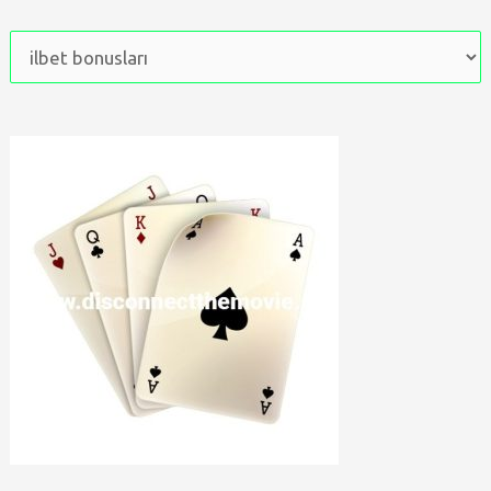
K
a
t
e
g
o
r
i
l
e
r