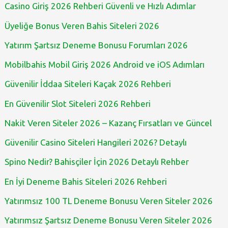
Casino Giriş 2026 Rehberi Güvenli ve Hızlı Adımlar
Üyeliğe Bonus Veren Bahis Siteleri 2026
Yatırım Şartsız Deneme Bonusu Forumları 2026
Mobilbahis Mobil Giriş 2026 Android ve iOS Adımları
Güvenilir İddaa Siteleri Kaçak 2026 Rehberi
En Güvenilir Slot Siteleri 2026 Rehberi
Nakit Veren Siteler 2026 – Kazanç Fırsatları ve Güncel
Güvenilir Casino Siteleri Hangileri 2026? Detaylı
Spino Nedir? Bahisçiler İçin 2026 Detaylı Rehber
En İyi Deneme Bahis Siteleri 2026 Rehberi
Yatırımsız 100 TL Deneme Bonusu Veren Siteler 2026
Yatırımsız Şartsız Deneme Bonusu Veren Siteler 2026