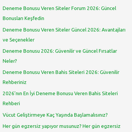
Deneme Bonusu Veren Siteler Forum 2026: Güncel
Bonusları Keşfedin
Deneme Bonusu Veren Siteler Güncel 2026: Avantajları
ve Seçenekler
Deneme Bonusu 2026: Güvenilir ve Güncel Fırsatlar
Neler?
Deneme Bonusu Veren Bahis Siteleri 2026: Güvenilir
Rehberiniz
2026’nın En İyi Deneme Bonusu Veren Bahis Siteleri
Rehberi
Vücut Geliştirmeye Kaç Yaşında Başlamalısınız?
Her gün egzersiz yapıyor musunuz? Her gün egzersiz