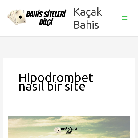
İçeriğe
Kaçak
atla
Bahis
Mai
Men
Hipodrombet
nasıl bir site