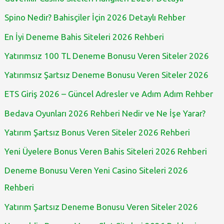
Spino Nedir? Bahisçiler İçin 2026 Detaylı Rehber
En İyi Deneme Bahis Siteleri 2026 Rehberi
Yatırımsız 100 TL Deneme Bonusu Veren Siteler 2026
Yatırımsız Şartsız Deneme Bonusu Veren Siteler 2026
ETS Giriş 2026 – Güncel Adresler ve Adım Adım Rehber
Bedava Oyunları 2026 Rehberi Nedir ve Ne İşe Yarar?
Yatırım Şartsız Bonus Veren Siteler 2026 Rehberi
Yeni Üyelere Bonus Veren Bahis Siteleri 2026 Rehberi
Deneme Bonusu Veren Yeni Casino Siteleri 2026
Rehberi
Yatırım Şartsız Deneme Bonusu Veren Siteler 2026