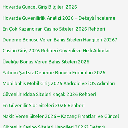
Hovarda Güncel Giriş Bilgileri 2026
Hovarda Güvenilirlik Analizi 2026 – Detaylı İnceleme
En Çok Kazandıran Casino Siteleri 2026 Rehberi
Deneme Bonusu Veren Bahis Siteleri Hangileri 2026?
Casino Giriş 2026 Rehberi Güvenli ve Hızlı Adımlar
Üyeliğe Bonus Veren Bahis Siteleri 2026
Yatırım Şartsız Deneme Bonusu Forumları 2026
Mobilbahis Mobil Giriş 2026 Android ve iOS Adımları
Güvenilir İddaa Siteleri Kaçak 2026 Rehberi
En Güvenilir Slot Siteleri 2026 Rehberi
Nakit Veren Siteler 2026 – Kazanç Fırsatları ve Güncel
Güvenilir Casino Siteleri Hangileri 2026? Detaylı