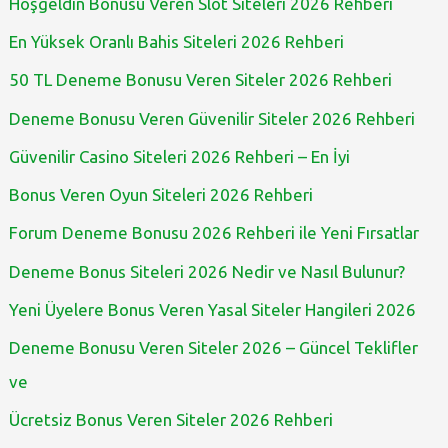
Hoşgeldin Bonusu Veren Slot Siteleri 2026 Rehberi
En Yüksek Oranlı Bahis Siteleri 2026 Rehberi
50 TL Deneme Bonusu Veren Siteler 2026 Rehberi
Deneme Bonusu Veren Güvenilir Siteler 2026 Rehberi
Güvenilir Casino Siteleri 2026 Rehberi – En İyi
Bonus Veren Oyun Siteleri 2026 Rehberi
Forum Deneme Bonusu 2026 Rehberi ile Yeni Fırsatlar
Deneme Bonus Siteleri 2026 Nedir ve Nasıl Bulunur?
Yeni Üyelere Bonus Veren Yasal Siteler Hangileri 2026
Deneme Bonusu Veren Siteler 2026 – Güncel Teklifler
ve
Ücretsiz Bonus Veren Siteler 2026 Rehberi