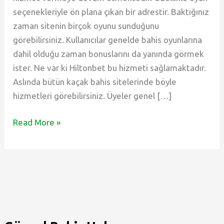
seçenekleriyle ön plana çıkan bir adrestir. Baktığınız
zaman sitenin birçok oyunu sunduğunu
görebilirsiniz. Kullanıcılar genelde bahis oyunlarına
dahil olduğu zaman bonuslarını da yanında görmek
ister. Ne var ki Hiltonbet bu hizmeti sağlamaktadır.
Aslında bütün kaçak bahis sitelerinde böyle
hizmetleri görebilirsiniz. Üyeler genel […]
Hiltonbet
Read More »
Kaçak
Bahis
Sitesi
2022