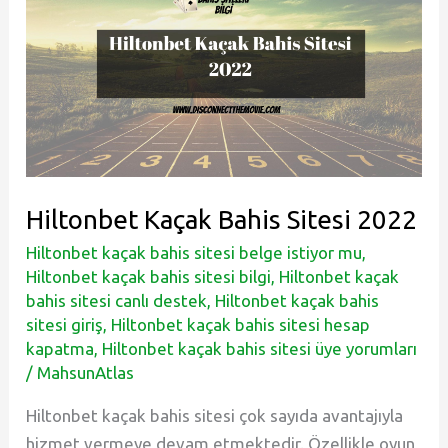
Hiltonbet Kaçak Bahis Sitesi 2022
Hiltonbet kaçak bahis sitesi belge istiyor mu
,
Hiltonbet kaçak bahis sitesi bilgi
,
Hiltonbet kaçak
bahis sitesi canlı destek
,
Hiltonbet kaçak bahis
sitesi giriş
,
Hiltonbet kaçak bahis sitesi hesap
kapatma
,
Hiltonbet kaçak bahis sitesi üye yorumları
/
MahsunAtlas
Hiltonbet kaçak bahis sitesi çok sayıda avantajıyla
hizmet vermeye devam etmektedir. Özellikle oyun