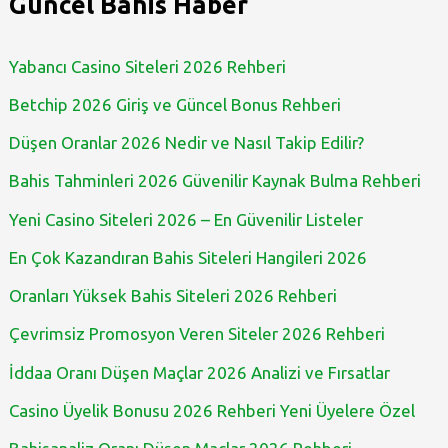
Güncel Bahis Haber
Yabancı Casino Siteleri 2026 Rehberi
Betchip 2026 Giriş ve Güncel Bonus Rehberi
Düşen Oranlar 2026 Nedir ve Nasıl Takip Edilir?
Bahis Tahminleri 2026 Güvenilir Kaynak Bulma Rehberi
Yeni Casino Siteleri 2026 – En Güvenilir Listeler
En Çok Kazandıran Bahis Siteleri Hangileri 2026
Oranları Yüksek Bahis Siteleri 2026 Rehberi
Çevrimsiz Promosyon Veren Siteler 2026 Rehberi
İddaa Oranı Düşen Maçlar 2026 Analizi ve Fırsatlar
Casino Üyelik Bonusu 2026 Rehberi Yeni Üyelere Özel