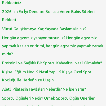
Rehberiniz
2026’nın En İyi Deneme Bonusu Veren Bahis Siteleri
Rehberi
Vücut Geliştirmeye Kaç Yaşında Başlamalısınız?
Her gün egzersiz yapıyor musunuz? Her gün egzersiz
yapmak kasları eritir mi, her gün egzersiz yapmak zararlı
mıdır?
Proteinli ve Sağlıklı Bir Sporcu Kahvaltısı Nasıl Olmalıdır?
Kişisel Eğitim Nedir? Nasıl Yapılır? Kişiye Özel Spor
Koçluğu ile Hedefinize Ulaşın
Aletli Pilatesin Faydaları Nelerdir? Ne İşe Yarar?
Sporcu Öğünleri Nedir? Örnek Sporcu Öğün Önerileri