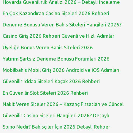
Hovarda Güvenilirlik Analizi 2026 – Detaylı İnceleme
En Çok Kazandıran Casino Siteleri 2026 Rehberi
Deneme Bonusu Veren Bahis Siteleri Hangileri 2026?
Casino Giriş 2026 Rehberi Güvenli ve Hızlı Adımlar
Üyeliğe Bonus Veren Bahis Siteleri 2026
Yatırım Şartsız Deneme Bonusu Forumları 2026
Mobilbahis Mobil Giriş 2026 Android ve iOS Adımları
Güvenilir İddaa Siteleri Kaçak 2026 Rehberi
En Güvenilir Slot Siteleri 2026 Rehberi
Nakit Veren Siteler 2026 – Kazanç Fırsatları ve Güncel
Güvenilir Casino Siteleri Hangileri 2026? Detaylı
Spino Nedir? Bahisçiler İçin 2026 Detaylı Rehber