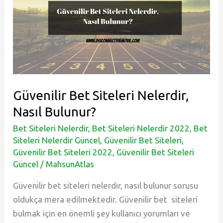
Güvenilir Bet Siteleri Nelerdir,
Nasıl Bulunur?
Bet Siteleri Nelerdir
,
Bet Siteleri Nelerdir 2022
,
Bet
Siteleri Nelerdir Güncel
,
Güvenilir Bet Siteleri
,
Güvenilir Bet Siteleri 2022
,
Güvenilir Bet Siteleri
Güncel
/
MahsunAtlas
Güvenilir bet siteleri nelerdir, nasıl bulunur sorusu
oldukça mera edilmektedir. Güvenilir bet siteleri
bulmak için en önemli şey kullanıcı yorumları ve