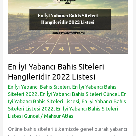
En İyi Yabancı Bahis Siteleri
Hangileridir 2022 Listesi
En İyi Yabancı Bahis Siteleri
,
En İyi Yabancı Bahis
Siteleri 2022
,
En İyi Yabancı Bahis Siteleri Güncel
,
En
İyi Yabancı Bahis Siteleri Listesi
,
En İyi Yabancı Bahis
Siteleri Listesi 2022
,
En İyi Yabancı Bahis Siteleri
Listesi Güncel
/
MahsunAtlas
Online bahis siteleri ülkemizde genel olarak yabancı