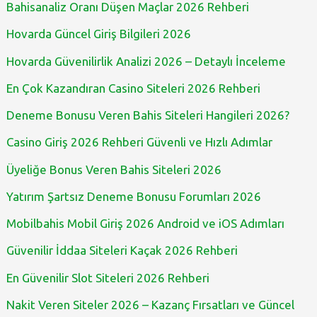
Bahisanaliz Oranı Düşen Maçlar 2026 Rehberi
Hovarda Güncel Giriş Bilgileri 2026
Hovarda Güvenilirlik Analizi 2026 – Detaylı İnceleme
En Çok Kazandıran Casino Siteleri 2026 Rehberi
Deneme Bonusu Veren Bahis Siteleri Hangileri 2026?
Casino Giriş 2026 Rehberi Güvenli ve Hızlı Adımlar
Üyeliğe Bonus Veren Bahis Siteleri 2026
Yatırım Şartsız Deneme Bonusu Forumları 2026
Mobilbahis Mobil Giriş 2026 Android ve iOS Adımları
Güvenilir İddaa Siteleri Kaçak 2026 Rehberi
En Güvenilir Slot Siteleri 2026 Rehberi
Nakit Veren Siteler 2026 – Kazanç Fırsatları ve Güncel