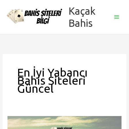
İçeriğe
Kaçak
atla
Bahis
Mai
Men
En İyi Yabancı
Bahis Siteleri
Güncel