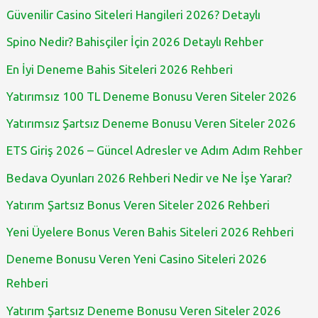
Güvenilir Casino Siteleri Hangileri 2026? Detaylı
Spino Nedir? Bahisçiler İçin 2026 Detaylı Rehber
En İyi Deneme Bahis Siteleri 2026 Rehberi
Yatırımsız 100 TL Deneme Bonusu Veren Siteler 2026
Yatırımsız Şartsız Deneme Bonusu Veren Siteler 2026
ETS Giriş 2026 – Güncel Adresler ve Adım Adım Rehber
Bedava Oyunları 2026 Rehberi Nedir ve Ne İşe Yarar?
Yatırım Şartsız Bonus Veren Siteler 2026 Rehberi
Yeni Üyelere Bonus Veren Bahis Siteleri 2026 Rehberi
Deneme Bonusu Veren Yeni Casino Siteleri 2026
Rehberi
Yatırım Şartsız Deneme Bonusu Veren Siteler 2026