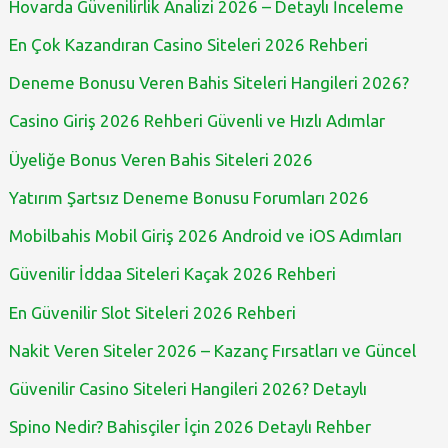
Hovarda Güvenilirlik Analizi 2026 – Detaylı İnceleme
En Çok Kazandıran Casino Siteleri 2026 Rehberi
Deneme Bonusu Veren Bahis Siteleri Hangileri 2026?
Casino Giriş 2026 Rehberi Güvenli ve Hızlı Adımlar
Üyeliğe Bonus Veren Bahis Siteleri 2026
Yatırım Şartsız Deneme Bonusu Forumları 2026
Mobilbahis Mobil Giriş 2026 Android ve iOS Adımları
Güvenilir İddaa Siteleri Kaçak 2026 Rehberi
En Güvenilir Slot Siteleri 2026 Rehberi
Nakit Veren Siteler 2026 – Kazanç Fırsatları ve Güncel
Güvenilir Casino Siteleri Hangileri 2026? Detaylı
Spino Nedir? Bahisçiler İçin 2026 Detaylı Rehber