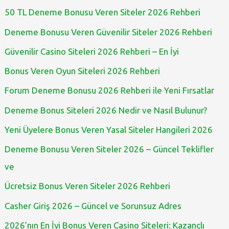
50 TL Deneme Bonusu Veren Siteler 2026 Rehberi
Deneme Bonusu Veren Güvenilir Siteler 2026 Rehberi
Güvenilir Casino Siteleri 2026 Rehberi – En İyi
Bonus Veren Oyun Siteleri 2026 Rehberi
Forum Deneme Bonusu 2026 Rehberi ile Yeni Fırsatlar
Deneme Bonus Siteleri 2026 Nedir ve Nasıl Bulunur?
Yeni Üyelere Bonus Veren Yasal Siteler Hangileri 2026
Deneme Bonusu Veren Siteler 2026 – Güncel Teklifler
ve
Ücretsiz Bonus Veren Siteler 2026 Rehberi
Casher Giriş 2026 – Güncel ve Sorunsuz Adres
2026’nın En İyi Bonus Veren Casino Siteleri: Kazançlı