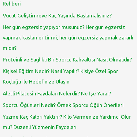
Rehberi
Vücut Geliştirmeye Kaç Yaşında Başlamalısınız?
Her gün egzersiz yapıyor musunuz? Her gün egzersiz
yapmak kasları eritir mi, her gün egzersiz yapmak zararlı
mıdır?
Proteinli ve Sağlıklı Bir Sporcu Kahvaltısı Nasıl Olmalıdır?
Kişisel Eğitim Nedir? Nasıl Yapılır? Kişiye Özel Spor
Koçluğu ile Hedefinize Ulaşın
Aletli Pilatesin Faydaları Nelerdir? Ne İşe Yarar?
Sporcu Öğünleri Nedir? Örnek Sporcu Öğün Önerileri
Yüzme Kaç Kalori Yaktırır? Kilo Vermenize Yardımcı Olur
mu? Düzenli Yüzmenin Faydaları