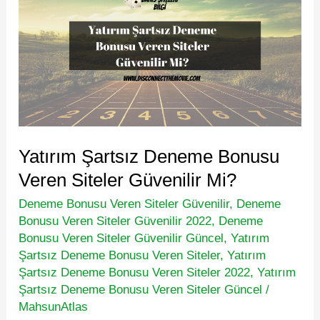
Yatırım Şartsız Deneme Bonusu
Veren Siteler Güvenilir Mi?
Deneme Bonusu Veren Siteler Güvenilir
,
Deneme
Bonusu Veren Siteler Güvenilir 2022
,
Deneme
Bonusu Veren Siteler Güvenilir Güncel
,
Yatırım
Şartsız Deneme Bonusu Veren Siteler
,
Yatırım
Şartsız Deneme Bonusu Veren Siteler 2022
,
Yatırım
Şartsız Deneme Bonusu Veren Siteler Güncel
/
MahsunAtlas