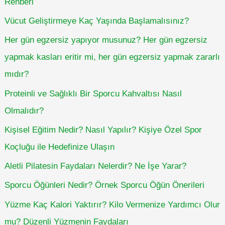
Rehberi
Vücut Geliştirmeye Kaç Yaşında Başlamalısınız?
Her gün egzersiz yapıyor musunuz? Her gün egzersiz
yapmak kasları eritir mi, her gün egzersiz yapmak zararlı
mıdır?
Proteinli ve Sağlıklı Bir Sporcu Kahvaltısı Nasıl
Olmalıdır?
Kişisel Eğitim Nedir? Nasıl Yapılır? Kişiye Özel Spor
Koçluğu ile Hedefinize Ulaşın
Aletli Pilatesin Faydaları Nelerdir? Ne İşe Yarar?
Sporcu Öğünleri Nedir? Örnek Sporcu Öğün Önerileri
Yüzme Kaç Kalori Yaktırır? Kilo Vermenize Yardımcı Olur
mu? Düzenli Yüzmenin Faydaları