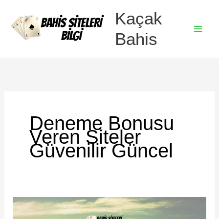
İçeriğe
Kaçak
atla
Bahis
Mai
Men
Deneme Bonusu
Veren Siteler
Güvenilir Güncel