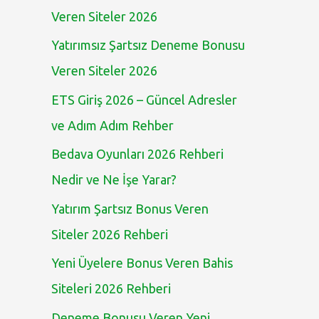
Veren Siteler 2026
Yatırımsız Şartsız Deneme Bonusu
Veren Siteler 2026
ETS Giriş 2026 – Güncel Adresler
ve Adım Adım Rehber
Bedava Oyunları 2026 Rehberi
Nedir ve Ne İşe Yarar?
Yatırım Şartsız Bonus Veren
Siteler 2026 Rehberi
Yeni Üyelere Bonus Veren Bahis
Siteleri 2026 Rehberi
Deneme Bonusu Veren Yeni