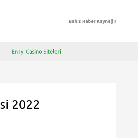
Bahis Haber Kaynağı!
r
En İyi Casino Siteleri
esi 2022