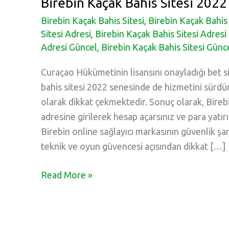
Birebin Kaçak Bahis Sitesi 2022
Birebin Kaçak Bahis Sitesi
,
Birebin Kaçak Bahis
Sitesi Adresi
,
Birebin Kaçak Bahis Sitesi Adresi
Adresi Güncel
,
Birebin Kaçak Bahis Sitesi Günc
Curaçao Hükümetinin lisansını onayladığı bet sit
bahis sitesi 2022 senesinde de hizmetini sürdür
olarak dikkat çekmektedir. Sonuç olarak, Birebin
adresine girilerek hesap açarsınız ve para yatırı
Birebin online sağlayıcı markasının güvenlik şar
teknik ve oyun güvencesi açısından dikkat […]
Birebin
Read More »
Kaçak
Bahis
Sitesi