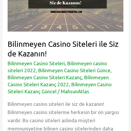
Bilinmeyen Casino Siteleri ile Siz
de Kazanın!
Bilinmeyen Casino Siteleri
,
Bilinmeyen casino
siteleri 2022
,
Bilinmeyen Casino Siteleri Günce
,
Bilinmeyen Casino Siteleri Kazanç
,
Bilinmeyen
Casino Siteleri Kazanç 2022
,
Bilinmeyen Casino
Siteleri Kazanç Güncel
/
MahsunAtlas
Bilinmeyen casino siteleri ile siz de kazanın!
Bilinmeyen casino sitelerine herkesin bir ön yargısı
vardır. Bu casino siteleri aslında müşteri
memnuniyetine bilinen casino sitelerinden daha