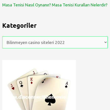
Masa Tenisi Nasıl Oynanır? Masa Tenisi Kuralları Nelerdir?
Kategoriler
K
a
t
e
g
o
r
i
l