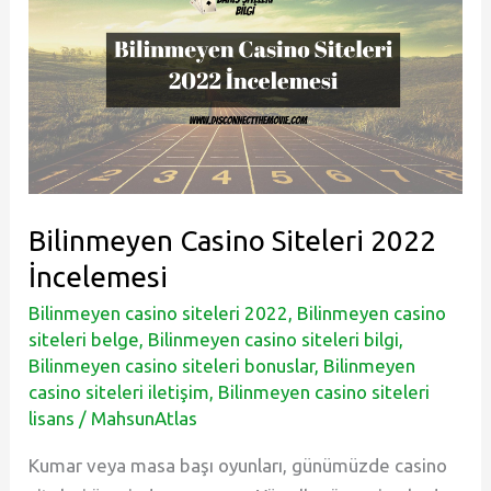
Bilinmeyen Casino Siteleri 2022
İncelemesi
Bilinmeyen casino siteleri 2022
,
Bilinmeyen casino
siteleri belge
,
Bilinmeyen casino siteleri bilgi
,
Bilinmeyen casino siteleri bonuslar
,
Bilinmeyen
casino siteleri iletişim
,
Bilinmeyen casino siteleri
lisans
/
MahsunAtlas
Kumar veya masa başı oyunları, günümüzde casino