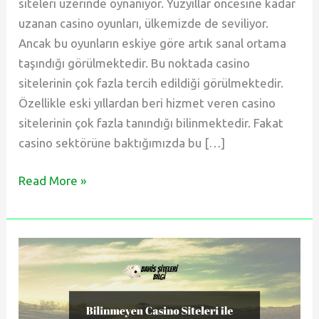
siteleri üzerinde oynanıyor. Yüzyıllar öncesine kadar
uzanan casino oyunları, ülkemizde de seviliyor.
Ancak bu oyunların eskiye göre artık sanal ortama
taşındığı görülmektedir. Bu noktada casino
sitelerinin çok fazla tercih edildiği görülmektedir.
Özellikle eski yıllardan beri hizmet veren casino
sitelerinin çok fazla tanındığı bilinmektedir. Fakat
casino sektörüne baktığımızda bu […]
Bilinmeyen
Read More »
Casino
Siteleri
2022
İncelemesi