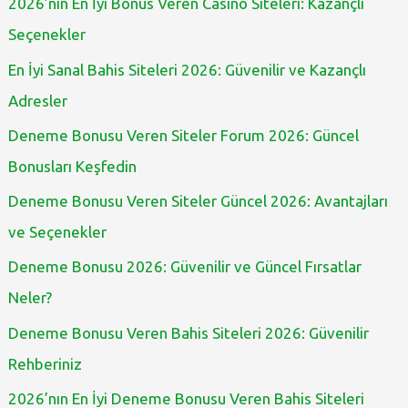
2026’nın En İyi Bonus Veren Casino Siteleri: Kazançlı
Seçenekler
En İyi Sanal Bahis Siteleri 2026: Güvenilir ve Kazançlı
Adresler
Deneme Bonusu Veren Siteler Forum 2026: Güncel
Bonusları Keşfedin
Deneme Bonusu Veren Siteler Güncel 2026: Avantajları
ve Seçenekler
Deneme Bonusu 2026: Güvenilir ve Güncel Fırsatlar
Neler?
Deneme Bonusu Veren Bahis Siteleri 2026: Güvenilir
Rehberiniz
2026’nın En İyi Deneme Bonusu Veren Bahis Siteleri