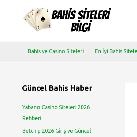
İçeriğe
atla
Bahis ve Casino Siteleri
En İyi Bahis Sitele
Güncel Bahis Haber
Yabancı Casino Siteleri 2026
Rehberi
Betchip 2026 Giriş ve Güncel