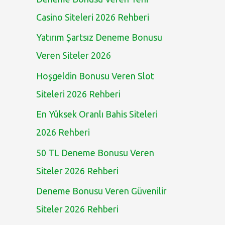
Casino Siteleri 2026 Rehberi
Yatırım Şartsız Deneme Bonusu
Veren Siteler 2026
Hoşgeldin Bonusu Veren Slot
Siteleri 2026 Rehberi
En Yüksek Oranlı Bahis Siteleri
2026 Rehberi
50 TL Deneme Bonusu Veren
Siteler 2026 Rehberi
Deneme Bonusu Veren Güvenilir
Siteler 2026 Rehberi