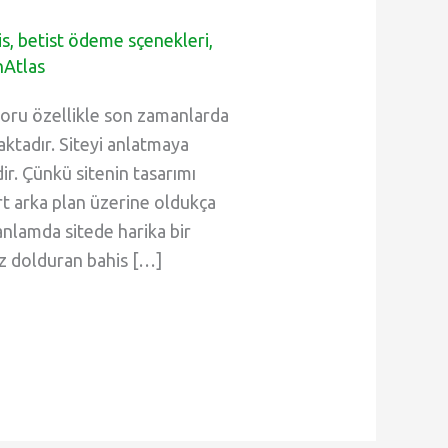
is
,
betist ödeme sçenekleri
,
Atlas
 soru özellikle son zamanlarda
ktadır. Siteyi anlatmaya
. Çünkü sitenin tasarımı
ert arka plan üzerine oldukça
anlamda sitede harika bir
öz dolduran bahis […]