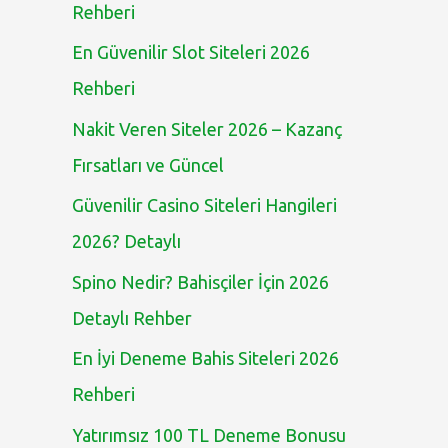
Rehberi
En Güvenilir Slot Siteleri 2026
Rehberi
Nakit Veren Siteler 2026 – Kazanç
Fırsatları ve Güncel
Güvenilir Casino Siteleri Hangileri
2026? Detaylı
Spino Nedir? Bahisçiler İçin 2026
Detaylı Rehber
En İyi Deneme Bahis Siteleri 2026
Rehberi
Yatırımsız 100 TL Deneme Bonusu