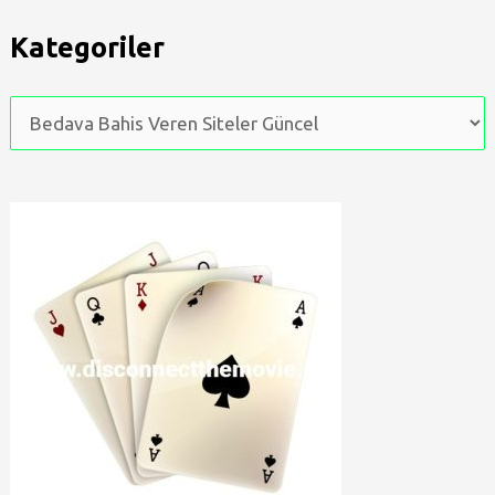
Kategoriler
K
a
t
e
g
o
r
i
l
e
r