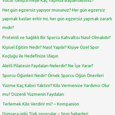
Vücut Geliştirmeye Kaç Yaşında Başlamalısınız?
Her gün egzersiz yapıyor musunuz? Her gün egzersiz
yapmak kasları eritir mi, her gün egzersiz yapmak zararlı
mıdır?
Proteinli ve Sağlıklı Bir Sporcu Kahvaltısı Nasıl Olmalıdır?
Kişisel Eğitim Nedir? Nasıl Yapılır? Kişiye Özel Spor
Koçluğu ile Hedefinize Ulaşın
Aletli Pilatesin Faydaları Nelerdir? Ne İşe Yarar?
Sporcu Öğünleri Nedir? Örnek Sporcu Öğün Önerileri
Yüzme Kaç Kalori Yaktırır? Kilo Vermenize Yardımcı Olur
mu? Düzenli Yüzmenin Faydaları
Terlemek Kilo Verdirir mi? – Kompanion
Dünyaca ünlü Türk sporcular – Spor haberleri