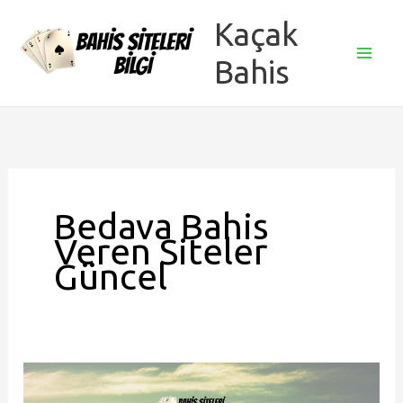
İçeriğe
Kaçak
atla
Bahis
Mai
Men
Bedava Bahis
Veren Siteler
Güncel