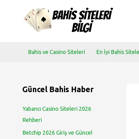
İçeriğe
atla
Bahis ve Casino Siteleri
En İyi Bahis Sitele
Güncel Bahis Haber
Yabancı Casino Siteleri 2026
Rehberi
Betchip 2026 Giriş ve Güncel