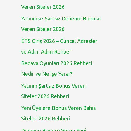
Veren Siteler 2026
Yatırımsız Şartsız Deneme Bonusu
Veren Siteler 2026
ETS Giriş 2026 – Güncel Adresler
ve Adım Adım Rehber
Bedava Oyunları 2026 Rehberi
Nedir ve Ne İşe Yarar?
Yatırım Şartsız Bonus Veren
Siteler 2026 Rehberi
Yeni Üyelere Bonus Veren Bahis
Siteleri 2026 Rehberi
Deneme Bonusu Veren Yeni