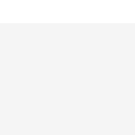
Seçenekleri
Nasıl
Kullanılır?