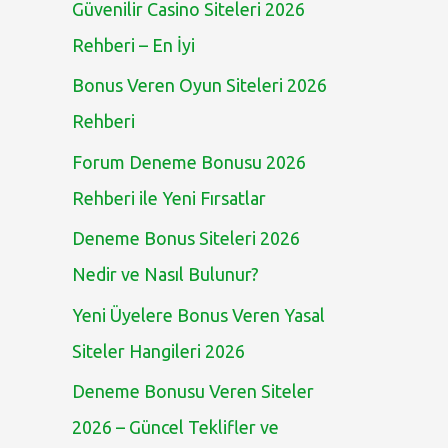
Güvenilir Casino Siteleri 2026
Rehberi – En İyi
Bonus Veren Oyun Siteleri 2026
Rehberi
Forum Deneme Bonusu 2026
Rehberi ile Yeni Fırsatlar
Deneme Bonus Siteleri 2026
Nedir ve Nasıl Bulunur?
Yeni Üyelere Bonus Veren Yasal
Siteler Hangileri 2026
Deneme Bonusu Veren Siteler
2026 – Güncel Teklifler ve