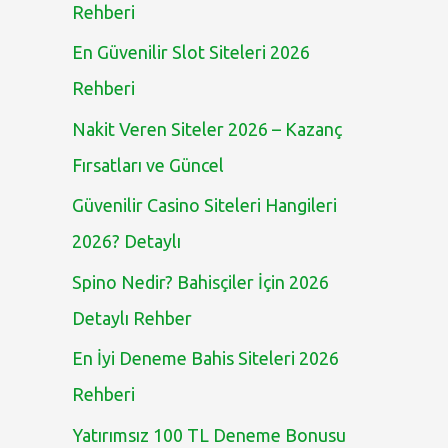
Rehberi
En Güvenilir Slot Siteleri 2026
Rehberi
Nakit Veren Siteler 2026 – Kazanç
Fırsatları ve Güncel
Güvenilir Casino Siteleri Hangileri
2026? Detaylı
Spino Nedir? Bahisçiler İçin 2026
Detaylı Rehber
En İyi Deneme Bahis Siteleri 2026
Rehberi
Yatırımsız 100 TL Deneme Bonusu