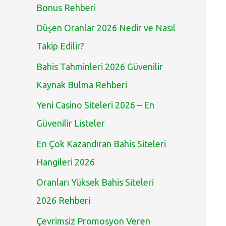
Bonus Rehberi
Düşen Oranlar 2026 Nedir ve Nasıl
Takip Edilir?
Bahis Tahminleri 2026 Güvenilir
Kaynak Bulma Rehberi
Yeni Casino Siteleri 2026 – En
Güvenilir Listeler
En Çok Kazandıran Bahis Siteleri
Hangileri 2026
Oranları Yüksek Bahis Siteleri
2026 Rehberi
Çevrimsiz Promosyon Veren