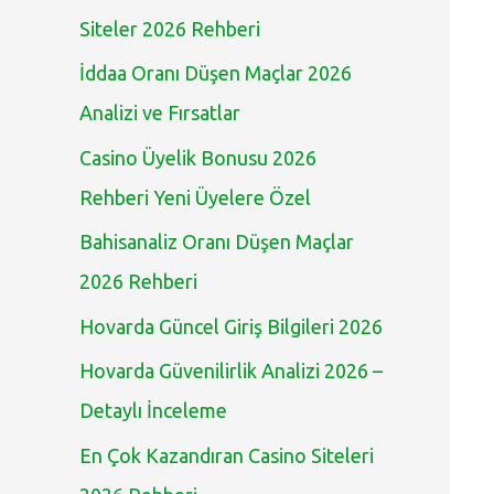
Siteler 2026 Rehberi
İddaa Oranı Düşen Maçlar 2026
Analizi ve Fırsatlar
Casino Üyelik Bonusu 2026
Rehberi Yeni Üyelere Özel
Bahisanaliz Oranı Düşen Maçlar
2026 Rehberi
Hovarda Güncel Giriş Bilgileri 2026
Hovarda Güvenilirlik Analizi 2026 –
Detaylı İnceleme
En Çok Kazandıran Casino Siteleri