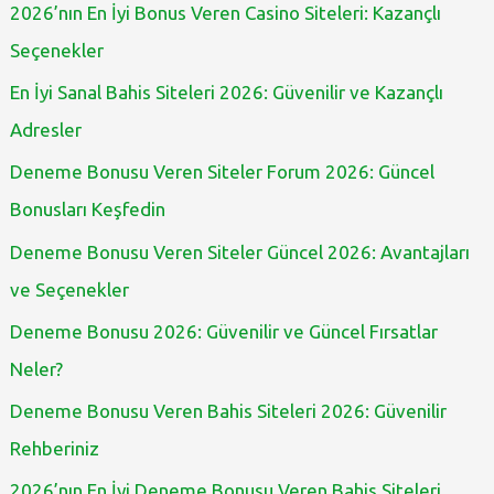
2026’nın En İyi Bonus Veren Casino Siteleri: Kazançlı
Seçenekler
En İyi Sanal Bahis Siteleri 2026: Güvenilir ve Kazançlı
Adresler
Deneme Bonusu Veren Siteler Forum 2026: Güncel
Bonusları Keşfedin
Deneme Bonusu Veren Siteler Güncel 2026: Avantajları
ve Seçenekler
Deneme Bonusu 2026: Güvenilir ve Güncel Fırsatlar
Neler?
Deneme Bonusu Veren Bahis Siteleri 2026: Güvenilir
Rehberiniz
2026’nın En İyi Deneme Bonusu Veren Bahis Siteleri