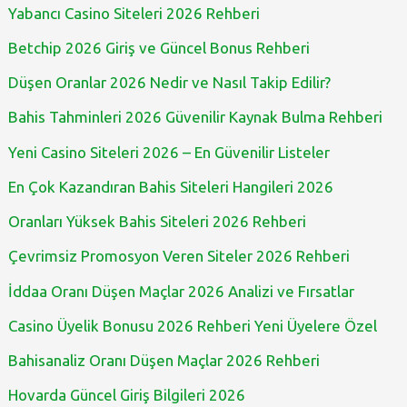
Yabancı Casino Siteleri 2026 Rehberi
Betchip 2026 Giriş ve Güncel Bonus Rehberi
Düşen Oranlar 2026 Nedir ve Nasıl Takip Edilir?
Bahis Tahminleri 2026 Güvenilir Kaynak Bulma Rehberi
Yeni Casino Siteleri 2026 – En Güvenilir Listeler
En Çok Kazandıran Bahis Siteleri Hangileri 2026
Oranları Yüksek Bahis Siteleri 2026 Rehberi
Çevrimsiz Promosyon Veren Siteler 2026 Rehberi
İddaa Oranı Düşen Maçlar 2026 Analizi ve Fırsatlar
Casino Üyelik Bonusu 2026 Rehberi Yeni Üyelere Özel
Bahisanaliz Oranı Düşen Maçlar 2026 Rehberi
Hovarda Güncel Giriş Bilgileri 2026