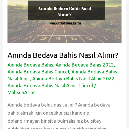
Anında Bedava Bahis Nasıl Alınır?
Anında Bedava Bahis
,
Anında Bedava Bahis 2022
,
Anında Bedava Bahis Güncel
,
Anında Bedava Bahis
Nasıl Alınır
,
Anında Bedava Bahis Nasıl Alınır 2022
,
Anında Bedava Bahis Nasıl Alınır Güncel
/
MahsunAtlas
Anında bedava bahis nasıl alınır? Anında bedava
bahis almak için öncelikle sizi kandırıp
dolandırmayan bir site bulmalısınız bu siteyi
bulduktan sonra kayıt olarak kayıt başına olan