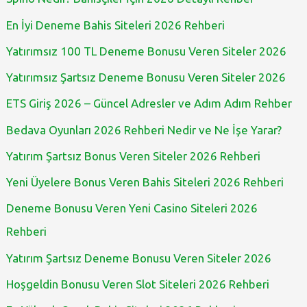
En İyi Deneme Bahis Siteleri 2026 Rehberi
Yatırımsız 100 TL Deneme Bonusu Veren Siteler 2026
Yatırımsız Şartsız Deneme Bonusu Veren Siteler 2026
ETS Giriş 2026 – Güncel Adresler ve Adım Adım Rehber
Bedava Oyunları 2026 Rehberi Nedir ve Ne İşe Yarar?
Yatırım Şartsız Bonus Veren Siteler 2026 Rehberi
Yeni Üyelere Bonus Veren Bahis Siteleri 2026 Rehberi
Deneme Bonusu Veren Yeni Casino Siteleri 2026
Rehberi
Yatırım Şartsız Deneme Bonusu Veren Siteler 2026
Hoşgeldin Bonusu Veren Slot Siteleri 2026 Rehberi