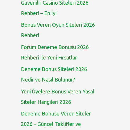
Güvenilir Casino Siteleri 2026
Rehberi – En İyi
Bonus Veren Oyun Siteleri 2026
Rehberi
Forum Deneme Bonusu 2026
Rehberi ile Yeni Fırsatlar
Deneme Bonus Siteleri 2026
Nedir ve Nasıl Bulunur?
Yeni Üyelere Bonus Veren Yasal
Siteler Hangileri 2026
Deneme Bonusu Veren Siteler
2026 – Güncel Teklifler ve