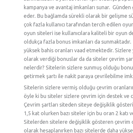
kampanya ve avantaj imkanları sunar. Günden
eder. Bu bağlamda sürekli olarak bir gelişme s
çok fazla kullanıcı tarafından tercih edilen oyun
oyun siteleri ise kullanıcılara kaliteli bir oyun 
oldukça fazla bonus imkanları da sunmaktadır.
yüksek bahis oranları vaad etmektedir. Sizlere
olarak verdiği bonuslar da da siteler çevrim şar
nelerdir? Sitelerin sizlere sunmuş olduğu bonus
getirmek şartı ile nakit paraya çevrilebilme imk
Sitelerin sizlere vermiş olduğu çevrim oranlar
öyle ki bu siteler sizlere çevrim için destek ve 
Çevrim şartları siteden siteye değişiklik gösterir
1,5 kat olurken bazı siteler için bu oran 2 katı 
Sitelerden sitelere değişiklik gösteren çevrim 
olarak hesaplanırken bazı sitelerde daha yüks