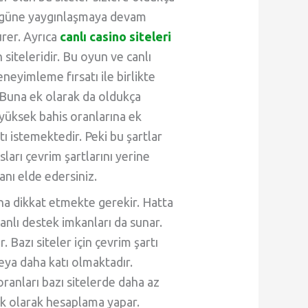
 güne yaygınlaşmaya devam
ürer. Ayrıca
canlı casino siteleri
 siteleridir. Bu oyun ve canlı
deneyimleme fırsatı ile birlikte
 Buna ek olarak da oldukça
 yüksek bahis oranlarına ek
tı istemektedir. Peki bu şartlar
ları çevrim şartlarını yerine
anı elde edersiniz.
ına dikkat etmekte gerekir. Hatta
canlı destek imkanları da sunar.
. Bazı siteler için çevrim şartı
veya daha katı olmaktadır.
oranları bazı sitelerde daha az
ek olarak hesaplama yapar.