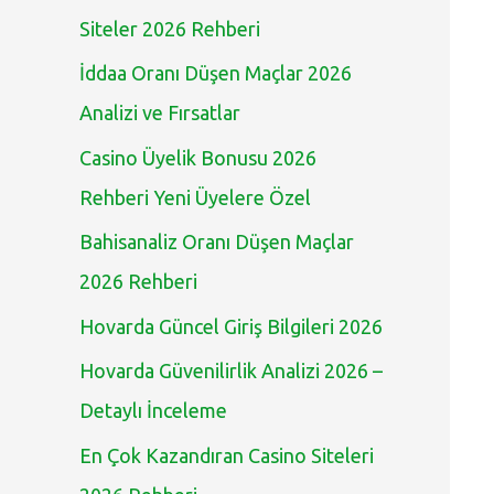
Siteler 2026 Rehberi
İddaa Oranı Düşen Maçlar 2026
Analizi ve Fırsatlar
Casino Üyelik Bonusu 2026
Rehberi Yeni Üyelere Özel
Bahisanaliz Oranı Düşen Maçlar
2026 Rehberi
Hovarda Güncel Giriş Bilgileri 2026
Hovarda Güvenilirlik Analizi 2026 –
Detaylı İnceleme
En Çok Kazandıran Casino Siteleri