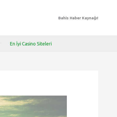
Bahis Haber Kaynağı!
r
En İyi Casino Siteleri