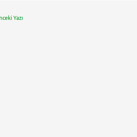
ceki Yazı