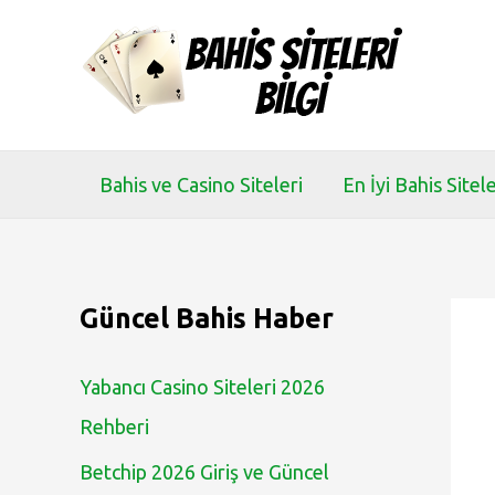
İçeriğe
atla
Bahis ve Casino Siteleri
En İyi Bahis Sitele
Güncel Bahis Haber
Yabancı Casino Siteleri 2026
Rehberi
Betchip 2026 Giriş ve Güncel