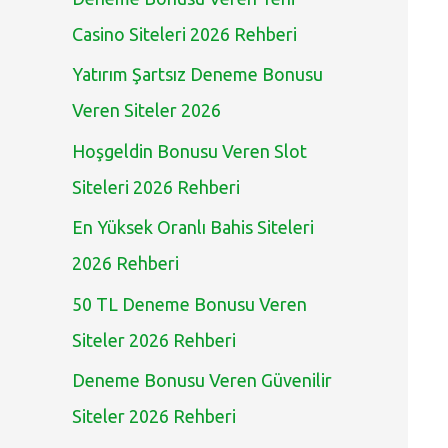
Casino Siteleri 2026 Rehberi
Yatırım Şartsız Deneme Bonusu
Veren Siteler 2026
Hoşgeldin Bonusu Veren Slot
Siteleri 2026 Rehberi
En Yüksek Oranlı Bahis Siteleri
2026 Rehberi
50 TL Deneme Bonusu Veren
Siteler 2026 Rehberi
Deneme Bonusu Veren Güvenilir
Siteler 2026 Rehberi