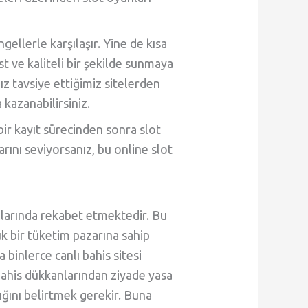
ellerle karşılaşır. Yine de kısa
t ve kaliteli bir şekilde sunmaya
z tavsiye ettiğimiz sitelerden
 kazanabilirsiniz.
 bir kayıt sürecinden sonra slot
rını seviyorsanız, bu online slot
llarında rekabet etmektedir. Bu
 bir tüketim pazarına sahip
binlerce canlı bahis sitesi
 bahis dükkanlarından ziyade yasa
ığını belirtmek gerekir. Buna