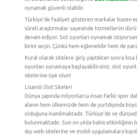
oynamak güvenli olabilir.
Türkiye’de faaliyet gösteren markalar bazen eng
süreli araştırmalar sayesinde hizmetlerini dürüs
devam ediyor. Sot oyunları oynamak istiyorsanı
birini seçin. Çünkü hem eğlenebilir hem de para
Kural olarak sitelere giriş yaptıktan sonra kısa
oyunları oynamaya başlayabilirsiniz. slot oyunla
sitelerine üye olun!
Lisanslı Slot Siteleri
Dünya çapında milyonlarca insan farklı spor da
alanın hem ülkemizde hem de yurtdışında büyük
olduğuna inanılmaktadır. Türkiye’de ve dünyada 
bulunmaktadır. Son on yılda bahis etkinliğinin
dışı web sitelerine ve mobil uygulamalara kayd