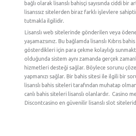
bağlı olarak lisanslı bahisçi sayısında ciddi bir ar
lisanssız sitelerden biraz farklı işlevlere sahipti
tutmakla ilgilidir.
Lisanslı web sitelerinde gönderilen veya ödene
yaşamazsınız. Bu bağlamda lisanslı Kıbrıs bahis
gösterdikleri için para çekme kolaylığı sunmakt
olduğunda sistem aynı zamanda gerçek zamanlı
hizmetleri desteği sağlar. Böylece sorunu çözeb
yapmanızı sağlar. Bir bahis sitesi ile ilgili bir
lisanslı bahis siteleri tarafından muhatap olmanı
canlı bahis siteleri lisanslı olanlardır. Casino 
Discontcasino en güvenilir lisanslı slot sitelerid