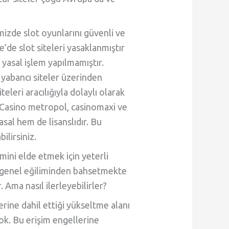
zde slot oyunlarını güvenli ve
’de slot siteleri yasaklanmıştır
r yasal işlem yapılmamıştır.
 yabancı siteler üzerinden
teleri aracılığıyla dolaylı olarak
. Casino metropol, casinomaxi ve
asal hem de lisanslıdır. Bu
ilirsiniz.
mini elde etmek için yeterli
 genel eğiliminden bahsetmekte
. Ama nasıl ilerleyebilirler?
rine dahil ettiği yükseltme alanı
ok. Bu erişim engellerine