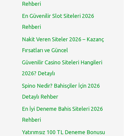
Rehberi
En Güvenilir Slot Siteleri 2026
Rehberi
Nakit Veren Siteler 2026 – Kazanç
Fırsatları ve Güncel
Güvenilir Casino Siteleri Hangileri
2026? Detaylı
Spino Nedir? Bahisçiler İçin 2026
Detaylı Rehber
En İyi Deneme Bahis Siteleri 2026
Rehberi
Yatırımsız 100 TL Deneme Bonusu