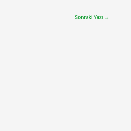
Sonraki Yazı
→