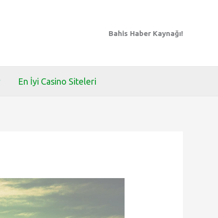
Bahis Haber Kaynağı!
r
En İyi Casino Siteleri