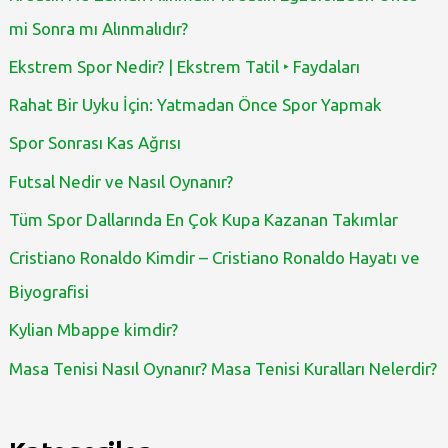
mi Sonra mı Alınmalıdır?
Ekstrem Spor Nedir? | Ekstrem Tatil ‣ Faydaları
Rahat Bir Uyku İçin: Yatmadan Önce Spor Yapmak
Spor Sonrası Kas Ağrısı
Futsal Nedir ve Nasıl Oynanır?
Tüm Spor Dallarında En Çok Kupa Kazanan Takımlar
Cristiano Ronaldo Kimdir – Cristiano Ronaldo Hayatı ve
Biyografisi
Kylian Mbappe kimdir?
Masa Tenisi Nasıl Oynanır? Masa Tenisi Kuralları Nelerdir?