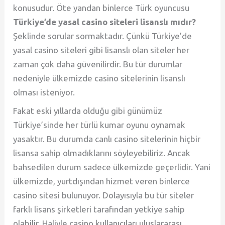
konusudur. Öte yandan binlerce Türk oyuncusu
Türkiye’de yasal casino siteleri lisanslı mıdır?
Şeklinde sorular sormaktadır. Çünkü Türkiye’de
yasal casino siteleri gibi lisanslı olan siteler her
zaman çok daha güvenilirdir. Bu tür durumlar
nedeniyle ülkemizde casino sitelerinin lisanslı
olması isteniyor.
Fakat eski yıllarda olduğu gibi günümüz
Türkiye’sinde her türlü kumar oyunu oynamak
yasaktır. Bu durumda canlı casino sitelerinin hiçbir
lisansa sahip olmadıklarını söyleyebiliriz. Ancak
bahsedilen durum sadece ülkemizde geçerlidir. Yani
ülkemizde, yurtdışından hizmet veren binlerce
casino sitesi bulunuyor. Dolayısıyla bu tür siteler
farklı lisans şirketleri tarafından yetkiye sahip
olabilir. Haliyle casino kullanıcıları uluslararası