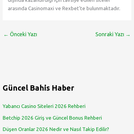
arasında Casinomaxi ve Rexbet’te bulunmaktadır.
←
Önceki Yazı
Sonraki Yazı
→
Güncel Bahis Haber
Yabancı Casino Siteleri 2026 Rehberi
Betchip 2026 Giriş ve Güncel Bonus Rehberi
Düşen Oranlar 2026 Nedir ve Nasıl Takip Edilir?