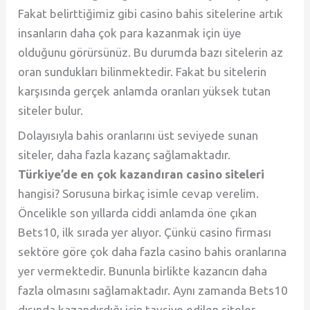
Fakat belirttiğimiz gibi casino bahis sitelerine artık
insanların daha çok para kazanmak için üye
olduğunu görürsünüz. Bu durumda bazı sitelerin az
oran sundukları bilinmektedir. Fakat bu sitelerin
karşısında gerçek anlamda oranları yüksek tutan
siteler bulur.
Dolayısıyla bahis oranlarını üst seviyede sunan
siteler, daha fazla kazanç sağlamaktadır.
Türkiye’de en çok kazandıran casino siteleri
hangisi? Sorusuna birkaç isimle cevap verelim.
Öncelikle son yıllarda ciddi anlamda öne çıkan
Bets10, ilk sırada yer alıyor. Çünkü casino firması
sektöre göre çok daha fazla casino bahis oranlarına
yer vermektedir. Bununla birlikte kazancın daha
fazla olmasını sağlamaktadır. Aynı zamanda Bets10
dışında kazandırdığı için tavsiye edilen siteler