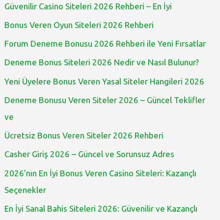
Güvenilir Casino Siteleri 2026 Rehberi – En İyi
Bonus Veren Oyun Siteleri 2026 Rehberi
Forum Deneme Bonusu 2026 Rehberi ile Yeni Fırsatlar
Deneme Bonus Siteleri 2026 Nedir ve Nasıl Bulunur?
Yeni Üyelere Bonus Veren Yasal Siteler Hangileri 2026
Deneme Bonusu Veren Siteler 2026 – Güncel Teklifler
ve
Ücretsiz Bonus Veren Siteler 2026 Rehberi
Casher Giriş 2026 – Güncel ve Sorunsuz Adres
2026’nın En İyi Bonus Veren Casino Siteleri: Kazançlı
Seçenekler
En İyi Sanal Bahis Siteleri 2026: Güvenilir ve Kazançlı