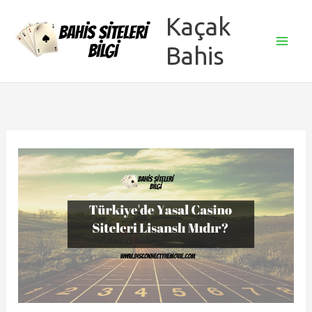
İçeriğe
Kaçak
atla
Bahis
Mai
Men