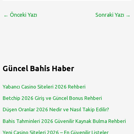
←
Önceki Yazı
Sonraki Yazı
→
Güncel Bahis Haber
Yabancı Casino Siteleri 2026 Rehberi
Betchip 2026 Giriş ve Güncel Bonus Rehberi
Düşen Oranlar 2026 Nedir ve Nasıl Takip Edilir?
Bahis Tahminleri 2026 Güvenilir Kaynak Bulma Rehberi
Yeni Casino Siteleri 2026 – En Güvenilir Listeler