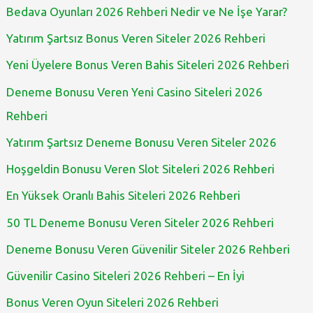
Bedava Oyunları 2026 Rehberi Nedir ve Ne İşe Yarar?
Yatırım Şartsız Bonus Veren Siteler 2026 Rehberi
Yeni Üyelere Bonus Veren Bahis Siteleri 2026 Rehberi
Deneme Bonusu Veren Yeni Casino Siteleri 2026
Rehberi
Yatırım Şartsız Deneme Bonusu Veren Siteler 2026
Hoşgeldin Bonusu Veren Slot Siteleri 2026 Rehberi
En Yüksek Oranlı Bahis Siteleri 2026 Rehberi
50 TL Deneme Bonusu Veren Siteler 2026 Rehberi
Deneme Bonusu Veren Güvenilir Siteler 2026 Rehberi
Güvenilir Casino Siteleri 2026 Rehberi – En İyi
Bonus Veren Oyun Siteleri 2026 Rehberi