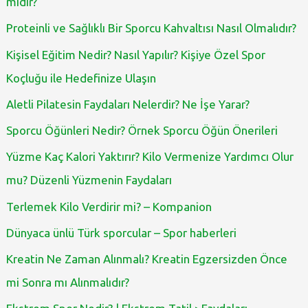
mıdır?
Proteinli ve Sağlıklı Bir Sporcu Kahvaltısı Nasıl Olmalıdır?
Kişisel Eğitim Nedir? Nasıl Yapılır? Kişiye Özel Spor
Koçluğu ile Hedefinize Ulaşın
Aletli Pilatesin Faydaları Nelerdir? Ne İşe Yarar?
Sporcu Öğünleri Nedir? Örnek Sporcu Öğün Önerileri
Yüzme Kaç Kalori Yaktırır? Kilo Vermenize Yardımcı Olur
mu? Düzenli Yüzmenin Faydaları
Terlemek Kilo Verdirir mi? – Kompanion
Dünyaca ünlü Türk sporcular – Spor haberleri
Kreatin Ne Zaman Alınmalı? Kreatin Egzersizden Önce
mi Sonra mı Alınmalıdır?