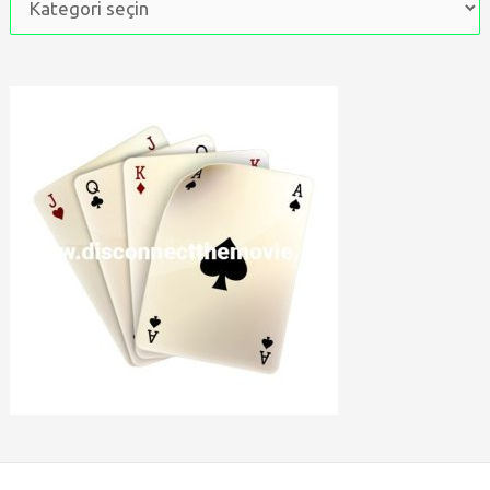
a
t
e
g
o
r
i
l
e
r