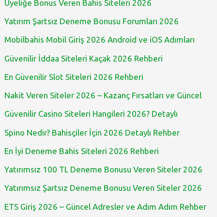
Üyeliğe Bonus Veren Bahis Siteleri 2026
Yatırım Şartsız Deneme Bonusu Forumları 2026
Mobilbahis Mobil Giriş 2026 Android ve iOS Adımları
Güvenilir İddaa Siteleri Kaçak 2026 Rehberi
En Güvenilir Slot Siteleri 2026 Rehberi
Nakit Veren Siteler 2026 – Kazanç Fırsatları ve Güncel
Güvenilir Casino Siteleri Hangileri 2026? Detaylı
Spino Nedir? Bahisçiler İçin 2026 Detaylı Rehber
En İyi Deneme Bahis Siteleri 2026 Rehberi
Yatırımsız 100 TL Deneme Bonusu Veren Siteler 2026
Yatırımsız Şartsız Deneme Bonusu Veren Siteler 2026
ETS Giriş 2026 – Güncel Adresler ve Adım Adım Rehber