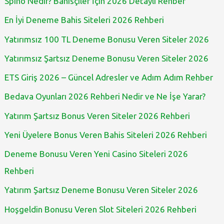
Spino Nedir? Bahisçiler İçin 2026 Detaylı Rehber
En İyi Deneme Bahis Siteleri 2026 Rehberi
Yatırımsız 100 TL Deneme Bonusu Veren Siteler 2026
Yatırımsız Şartsız Deneme Bonusu Veren Siteler 2026
ETS Giriş 2026 – Güncel Adresler ve Adım Adım Rehber
Bedava Oyunları 2026 Rehberi Nedir ve Ne İşe Yarar?
Yatırım Şartsız Bonus Veren Siteler 2026 Rehberi
Yeni Üyelere Bonus Veren Bahis Siteleri 2026 Rehberi
Deneme Bonusu Veren Yeni Casino Siteleri 2026
Rehberi
Yatırım Şartsız Deneme Bonusu Veren Siteler 2026
Hoşgeldin Bonusu Veren Slot Siteleri 2026 Rehberi