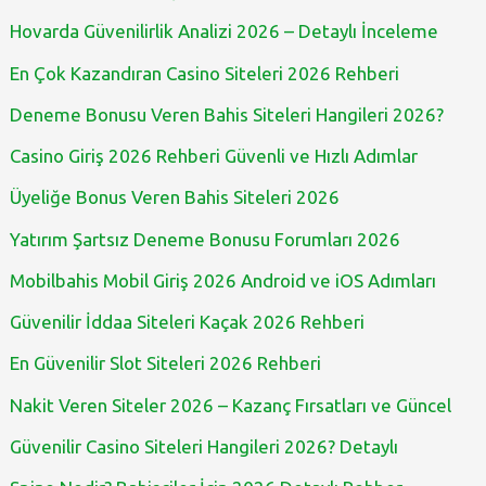
Hovarda Güvenilirlik Analizi 2026 – Detaylı İnceleme
En Çok Kazandıran Casino Siteleri 2026 Rehberi
Deneme Bonusu Veren Bahis Siteleri Hangileri 2026?
Casino Giriş 2026 Rehberi Güvenli ve Hızlı Adımlar
Üyeliğe Bonus Veren Bahis Siteleri 2026
Yatırım Şartsız Deneme Bonusu Forumları 2026
Mobilbahis Mobil Giriş 2026 Android ve iOS Adımları
Güvenilir İddaa Siteleri Kaçak 2026 Rehberi
En Güvenilir Slot Siteleri 2026 Rehberi
Nakit Veren Siteler 2026 – Kazanç Fırsatları ve Güncel
Güvenilir Casino Siteleri Hangileri 2026? Detaylı