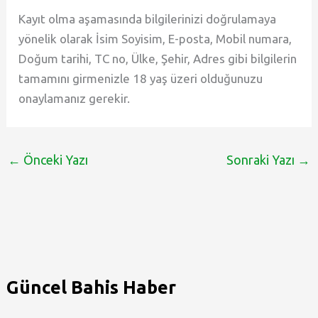
Kayıt olma aşamasında bilgilerinizi doğrulamaya
yönelik olarak İsim Soyisim, E-posta, Mobil numara,
Doğum tarihi, TC no, Ülke, Şehir, Adres gibi bilgilerin
tamamını girmenizle 18 yaş üzeri olduğunuzu
onaylamanız gerekir.
←
Önceki Yazı
Sonraki Yazı
→
Güncel Bahis Haber