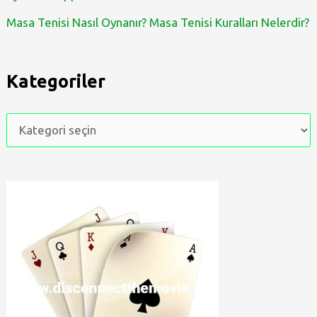
Masa Tenisi Nasıl Oynanır? Masa Tenisi Kuralları Nelerdir?
Kategoriler
K
a
t
e
g
o
r
i
l