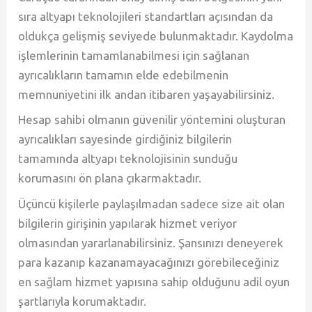
sıra altyapı teknolojileri standartları açısından da
oldukça gelişmiş seviyede bulunmaktadır. Kaydolma
işlemlerinin tamamlanabilmesi için sağlanan
ayrıcalıkların tamamın elde edebilmenin
memnuniyetini ilk andan itibaren yaşayabilirsiniz.
Hesap sahibi olmanın güvenilir yöntemini oluşturan
ayrıcalıkları sayesinde girdiğiniz bilgilerin
tamamında altyapı teknolojisinin sunduğu
korumasını ön plana çıkarmaktadır.
Üçüncü kişilerle paylaşılmadan sadece size ait olan
bilgilerin girişinin yapılarak hizmet veriyor
olmasından yararlanabilirsiniz. Şansınızı deneyerek
para kazanıp kazanamayacağınızı görebileceğiniz
en sağlam hizmet yapısına sahip olduğunu adil oyun
şartlarıyla korumaktadır.