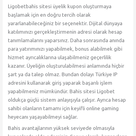
Ligobetbahis sitesi üyelik kupon oluşturmaya
başlamak için en doğru tercih olarak
yararlanabileceğiniz bir seçenektir. Dijital dünyaya
katılımınızı gerçekleştirmenin adresi olarak hesap
tanımlamalarını yaparsınız. Daha sonrasında anında
para yatırımınızı yapabilmek, bonus alabilmek gibi
hizmet ayrıcalıklarına ulaşabilmeniz geçerlilik
kazanır. Üyeliğin oluşturulabilmesi anlamında hiçbir
şart ya da talep olmaz. Bundan dolayı Türkiye IP
adresini kullanarak giriş yaparak başarılı işlem
yapabilmeniz mümkündür. Bahis sitesi Ligobet
oldukça güçlü sistem anlayışıyla çalışır. Ayrıca hesap
sahibi olanların tamamı için keyifli online gaming
heyecanı yaşayabilmeyi sağlar.
Bahis avantajlarının yüksek seviyede olmasıyla