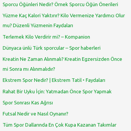
Sporcu Öğünleri Nedir? Örnek Sporcu Öğün Önerileri
Yüzme Kaç Kalori Yaktırır? Kilo Vermenize Yardımcı Olur
mu? Düzenli Yüzmenin Faydaları
Terlemek Kilo Verdirir mi? – Kompanion
Dünyaca ünlü Türk sporcular – Spor haberleri
Kreatin Ne Zaman Alınmalı? Kreatin Egzersizden Önce
mi Sonra mı Alınmalıdır?
Ekstrem Spor Nedir? | Ekstrem Tatil ‣ Faydaları
Rahat Bir Uyku İçin: Yatmadan Önce Spor Yapmak
Spor Sonrası Kas Ağrısı
Futsal Nedir ve Nasıl Oynanır?
Tüm Spor Dallarında En Çok Kupa Kazanan Takımlar