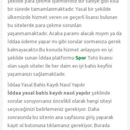
şekilde para çekme işlemleriniz Bir saniye gibi kısa
bir sürede tamamlanmaktadır. Yasal bir şekilde
ülkemizde hizmet veren ve geçerli lisansı bulunan
bu sitelerde para çekme sorunları
yaşanmamaktadır. Acaba paramı alacak mıyım ya da
İddaa ödeme yapar mı gibi sorular sormanıza gerek
kalmayacaktır.Bu konuda hizmet anlayışını en iyi
şekilde sunan İddaa platformu
Spor
Toto lisansı
olan sayılı siteler ile her daim en iyi bahis keyfini
yaşamanızı sağlamaktadır.
İddaa Yasal Bahis Kaydı Nasıl Yapılır
İddaa yasal bahis kaydı nasıl yapılır
şeklinde
sorular soruyorsanız öncelikli olarak hangi siteyi
seçeceğinizi belirlemeniz gerekiyor. Daha
sonrasında bu sitenin ana sayfasına giriş yaparak
kayıt ol butonuna tıklamanız gerekiyor. Burada