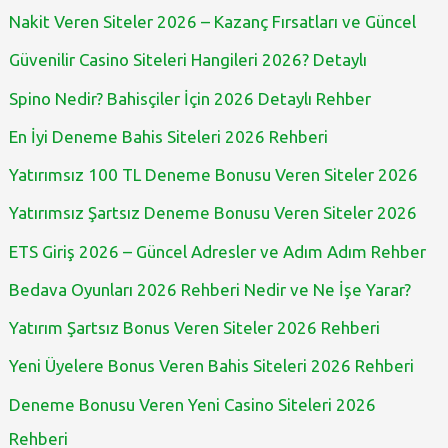
Nakit Veren Siteler 2026 – Kazanç Fırsatları ve Güncel
Güvenilir Casino Siteleri Hangileri 2026? Detaylı
Spino Nedir? Bahisçiler İçin 2026 Detaylı Rehber
En İyi Deneme Bahis Siteleri 2026 Rehberi
Yatırımsız 100 TL Deneme Bonusu Veren Siteler 2026
Yatırımsız Şartsız Deneme Bonusu Veren Siteler 2026
ETS Giriş 2026 – Güncel Adresler ve Adım Adım Rehber
Bedava Oyunları 2026 Rehberi Nedir ve Ne İşe Yarar?
Yatırım Şartsız Bonus Veren Siteler 2026 Rehberi
Yeni Üyelere Bonus Veren Bahis Siteleri 2026 Rehberi
Deneme Bonusu Veren Yeni Casino Siteleri 2026
Rehberi