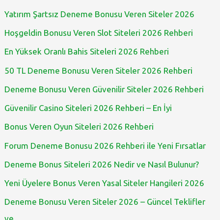
Yatırım Şartsız Deneme Bonusu Veren Siteler 2026
Hoşgeldin Bonusu Veren Slot Siteleri 2026 Rehberi
En Yüksek Oranlı Bahis Siteleri 2026 Rehberi
50 TL Deneme Bonusu Veren Siteler 2026 Rehberi
Deneme Bonusu Veren Güvenilir Siteler 2026 Rehberi
Güvenilir Casino Siteleri 2026 Rehberi – En İyi
Bonus Veren Oyun Siteleri 2026 Rehberi
Forum Deneme Bonusu 2026 Rehberi ile Yeni Fırsatlar
Deneme Bonus Siteleri 2026 Nedir ve Nasıl Bulunur?
Yeni Üyelere Bonus Veren Yasal Siteler Hangileri 2026
Deneme Bonusu Veren Siteler 2026 – Güncel Teklifler
ve