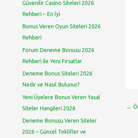
Güvenilir Casino Siteleri 2026
Rehberi – En İyi
Bonus Veren Oyun Siteleri 2026
Rehberi
Forum Deneme Bonusu 2026
Rehberi ile Yeni Fırsatlar
Deneme Bonus Siteleri 2026
Nedir ve Nasıl Bulunur?
Yeni Üyelere Bonus Veren Yasal
←
Ön
Siteler Hangileri 2026
Deneme Bonusu Veren Siteler
2026 – Güncel Teklifler ve