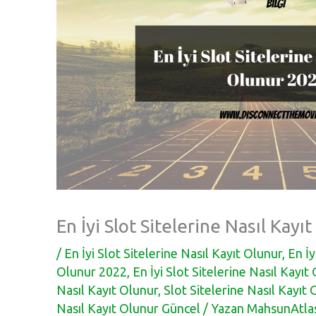
En İyi Slot Sitelerine Nasıl Kay
/
En İyi Slot Sitelerine Nasıl Kayıt Olunur
,
En İy
Olunur 2022
,
En İyi Slot Sitelerine Nasıl Kayı
Nasıl Kayıt Olunur
,
Slot Sitelerine Nasıl Kayıt
Nasıl Kayıt Olunur Güncel
/ Yazan
MahsunAtla