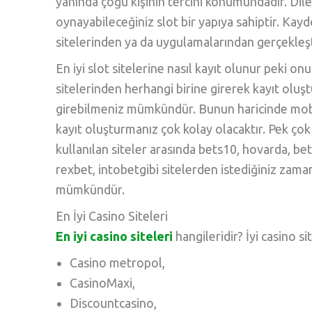
yanında çoğu kişinin tercihi konumundadır. Dil
oynayabileceğiniz slot bir yapıya sahiptir. Kay
sitelerinden ya da uygulamalarından gerçekle
En iyi slot sitelerine nasıl kayıt olunur peki on
sitelerinden herhangi birine girerek kayıt olu
girebilmeniz mümkündür. Bunun haricinde mob
kayıt oluşturmanız çok kolay olacaktır. Pek ço
kullanılan siteler arasında bets10, hovarda, bet
rexbet, intobetgibi sitelerden istediğiniz zam
mümkündür.
En İyi Casino Siteleri
En iyi casino siteleri
hangileridir? İyi casino sit
Casino metropol,
CasinoMaxi,
Discountcasino,