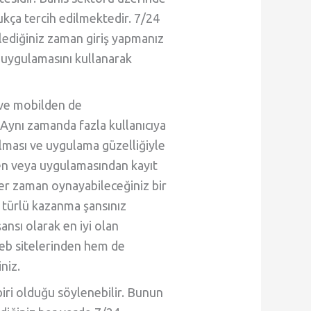
dukça tercih edilmektedir. 7/24
dilediğiniz zaman giriş yapmanız
 uygulamasını kullanarak
 ve mobilden de
r. Aynı zamanda fazla kullanıcıya
olması ve uygulama güzelliğiyle
den veya uygulamasından kayıt
er zaman oynayabileceğiniz bir
r türlü kazanma şansınız
nsı olarak en iyi olan
web sitelerinden hem de
niz.
 biri olduğu söylenebilir. Bunun