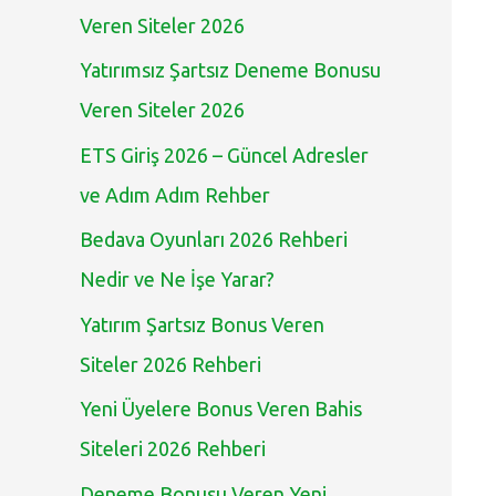
Veren Siteler 2026
Yatırımsız Şartsız Deneme Bonusu
Veren Siteler 2026
ETS Giriş 2026 – Güncel Adresler
ve Adım Adım Rehber
Bedava Oyunları 2026 Rehberi
Nedir ve Ne İşe Yarar?
Yatırım Şartsız Bonus Veren
Siteler 2026 Rehberi
Yeni Üyelere Bonus Veren Bahis
Siteleri 2026 Rehberi
Deneme Bonusu Veren Yeni