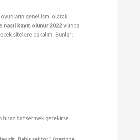
 oyunların genel ismi olarak
ne nasıl kayıt olunur 2022
yılında
ecek sitelere bakalım. Bunlar;
en biraz bahsetmek gerekirse
itesidir. Bahis sektörü üzerinde