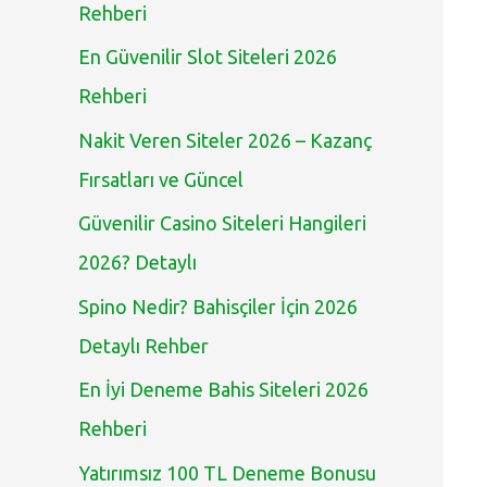
Rehberi
En Güvenilir Slot Siteleri 2026
Rehberi
Nakit Veren Siteler 2026 – Kazanç
Fırsatları ve Güncel
Güvenilir Casino Siteleri Hangileri
2026? Detaylı
Spino Nedir? Bahisçiler İçin 2026
Detaylı Rehber
En İyi Deneme Bahis Siteleri 2026
Rehberi
Yatırımsız 100 TL Deneme Bonusu