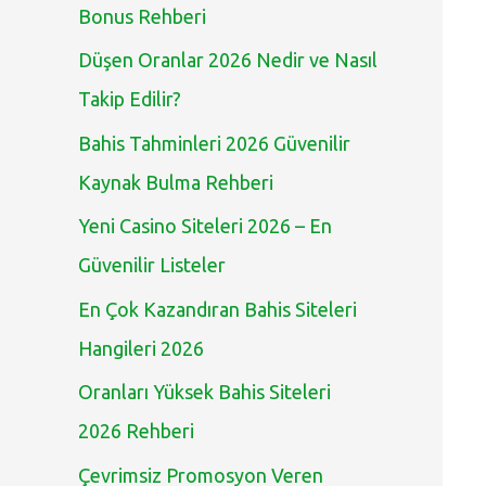
Bonus Rehberi
Düşen Oranlar 2026 Nedir ve Nasıl
Takip Edilir?
Bahis Tahminleri 2026 Güvenilir
Kaynak Bulma Rehberi
Yeni Casino Siteleri 2026 – En
Güvenilir Listeler
En Çok Kazandıran Bahis Siteleri
Hangileri 2026
Oranları Yüksek Bahis Siteleri
2026 Rehberi
Çevrimsiz Promosyon Veren