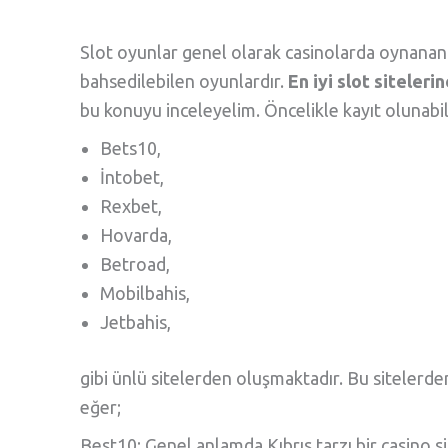
Slot oyunlar genel olarak casinolarda oynanan
bahsedilebilen oyunlardır.
En iyi slot siteleri
bu konuyu inceleyelim. Öncelikle kayıt olunabil
Bets10,
İntobet,
Rexbet,
Hovarda,
Betroad,
Mobilbahis,
Jetbahis,
gibi ünlü sitelerden oluşmaktadır. Bu sitelerd
eğer;
Best10; Genel anlamda Kıbrıs tarzı bir casino s