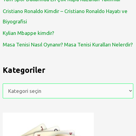
Cristiano Ronaldo Kimdir – Cristiano Ronaldo Hayatı ve
Biyografisi
Kylian Mbappe kimdir?
Masa Tenisi Nasıl Oynanır? Masa Tenisi Kuralları Nelerdir?
Kategoriler
K
a
t
e
g