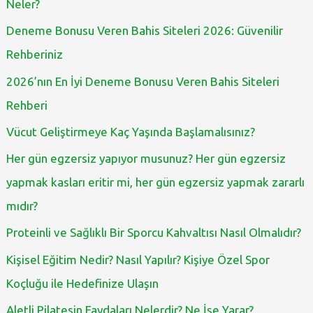
Neler?
Deneme Bonusu Veren Bahis Siteleri 2026: Güvenilir
Rehberiniz
2026’nın En İyi Deneme Bonusu Veren Bahis Siteleri
Rehberi
Vücut Geliştirmeye Kaç Yaşında Başlamalısınız?
Her gün egzersiz yapıyor musunuz? Her gün egzersiz
yapmak kasları eritir mi, her gün egzersiz yapmak zararlı
mıdır?
Proteinli ve Sağlıklı Bir Sporcu Kahvaltısı Nasıl Olmalıdır?
Kişisel Eğitim Nedir? Nasıl Yapılır? Kişiye Özel Spor
Koçluğu ile Hedefinize Ulaşın
Aletli Pilatesin Faydaları Nelerdir? Ne İşe Yarar?