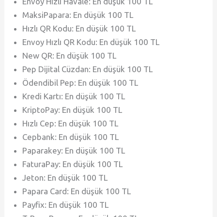
Envoy Hızlı Havale: En düşük 100 TL
MaksiPapara: En düşük 100 TL
Hızlı QR Kodu: En düşük 100 TL
Envoy Hızlı QR Kodu: En düşük 100 TL
New QR: En düşük 100 TL
Pep Dijital Cüzdan: En düşük 100 TL
Ödendibil Pep: En düşük 100 TL
Kredi Kartı: En düşük 100 TL
KriptoPay: En düşük 100 TL
Hızlı Cep: En düşük 100 TL
Cepbank: En düşük 100 TL
Paparakey: En düşük 100 TL
FaturaPay: En düşük 100 TL
Jeton: En düşük 100 TL
Papara Card: En düşük 100 TL
Payfix: En düşük 100 TL