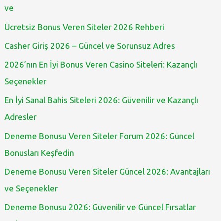
ve
Ücretsiz Bonus Veren Siteler 2026 Rehberi
Casher Giriş 2026 – Güncel ve Sorunsuz Adres
2026’nın En İyi Bonus Veren Casino Siteleri: Kazançlı
Seçenekler
En İyi Sanal Bahis Siteleri 2026: Güvenilir ve Kazançlı
Adresler
Deneme Bonusu Veren Siteler Forum 2026: Güncel
Bonusları Keşfedin
Deneme Bonusu Veren Siteler Güncel 2026: Avantajları
ve Seçenekler
Deneme Bonusu 2026: Güvenilir ve Güncel Fırsatlar