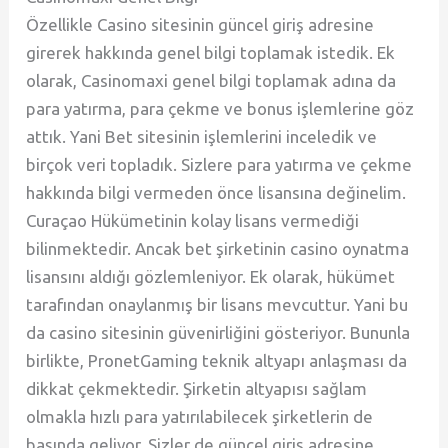
Özellikle Casino sitesinin güncel giriş adresine
girerek hakkında genel bilgi toplamak istedik. Ek
olarak, Casinomaxi genel bilgi toplamak adına da
para yatırma, para çekme ve bonus işlemlerine göz
attık. Yani Bet sitesinin işlemlerini inceledik ve
birçok veri topladık. Sizlere para yatırma ve çekme
hakkında bilgi vermeden önce lisansına değinelim.
Curaçao Hükümetinin kolay lisans vermediği
bilinmektedir. Ancak bet şirketinin casino oynatma
lisansını aldığı gözlemleniyor. Ek olarak, hükümet
tarafından onaylanmış bir lisans mevcuttur. Yani bu
da casino sitesinin güvenirliğini gösteriyor. Bununla
birlikte, PronetGaming teknik altyapı anlaşması da
dikkat çekmektedir. Şirketin altyapısı sağlam
olmakla hızlı para yatırılabilecek şirketlerin de
başında geliyor. Sizler de güncel giriş adresine