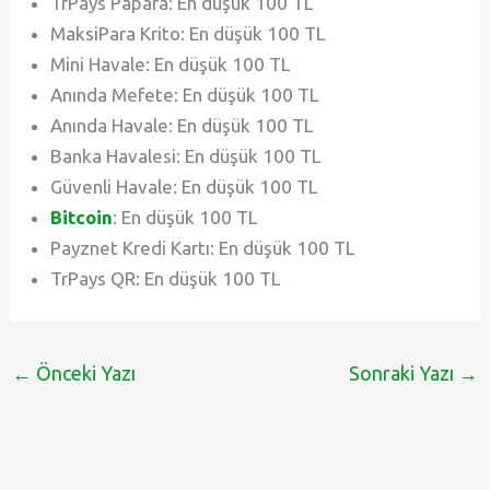
TrPays Papara: En düşük 100 TL
MaksiPara Krito: En düşük 100 TL
Mini Havale: En düşük 100 TL
Anında Mefete: En düşük 100 TL
Anında Havale: En düşük 100 TL
Banka Havalesi: En düşük 100 TL
Güvenli Havale: En düşük 100 TL
Bitcoin
: En düşük 100 TL
Payznet Kredi Kartı: En düşük 100 TL
TrPays QR: En düşük 100 TL
←
Önceki Yazı
Sonraki Yazı
→